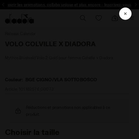
découvrir les promotions, collabo unique et plus encore - Inscrivez-vous
Release Calendar
VOLO COLVILLE X DIADORA
Mythos Blushield Volo 2 Gold pour femme Colville x Diadora
Couleur:
BGE CIGNO/VLA SOTTOBOSCO
Article:
101.182576_C0073
Réductions et promotions non applicables à ce
produit.
Choisir la taille