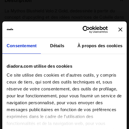
Description
La Mythos Blushield Volo 2 Gold, dedessinée à partir du
concept d’upcycling et des idées novatrices de Colville dans
le domaine de la création de produits exclusifs, la nouvelle
chaussure Double Dipped Sneaker incarne le concept de
créativité consciente.
Consentement
Détails
À propos des cookies
Déclinée en quatre coloris, chaque sneaker présente une
empeigne blanche enrichie par un double trempage dans
+ Voir plus
deux teintes différentes.
diadora.com utilise des cookies
Ce site utilise des cookies et d’autres outils, y compris
ceux de tiers, qui sont des outils techniques et, sous
réserve de votre consentement, des outils de profilage,
pour leur fonctionnement, pour vous fournir un service de
Certains de nos services
navigation personnalisé, pour vous envoyer des
messages publicitaires en fonction de vos préférences
exprimées dans le cadre de l’utilisation des
fonctionnalités et de la navigation web, pour vous