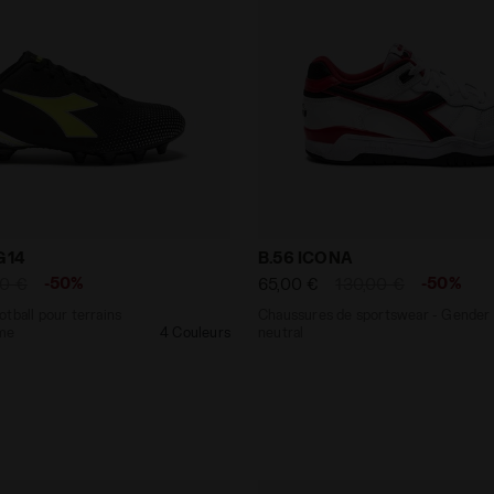
de football pour terrains compacts - Homme PICHICHI 
Chaussures de sportswear
G14
B.56 ICONA
-50%
-50%
00 €
65,00 €
130,00 €
tball pour terrains
Chaussures de sportswear - Gender
me
4 Couleurs
neutral