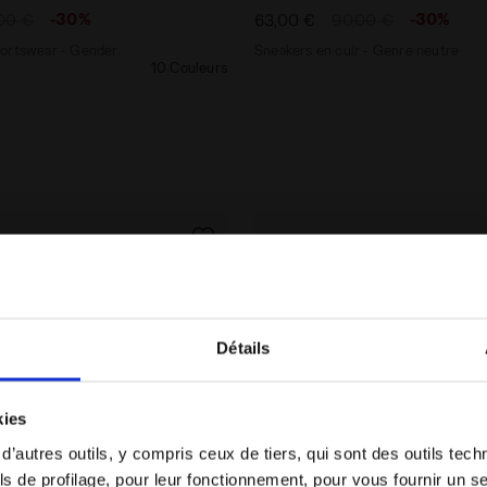
-30%
-30%
00 €
63,00 €
90,00 €
portswear - Gender
Sneakers en cuir - Genre neutre
10 Couleurs
Détails
Vous êtes dans le bon pays ?
kies
Sélectionner le pays dans lequel vous souhaitez
 d’autres outils, y compris ceux de tiers, qui sont des outils tec
effectuer la livraison
s de profilage, pour leur fonctionnement, pour vous fournir un s