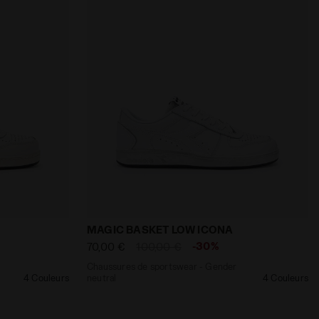
adora
 - Gender neutral MAGIC BASKET LOW ICONA BLANC/BLA
Chaussures de sportswear - Gender ne
MAGIC BASKET LOW ICONA
-30%
70,00 €
100,00 €
Chaussures de sportswear - Gender
4 Couleurs
neutral
4 Couleurs