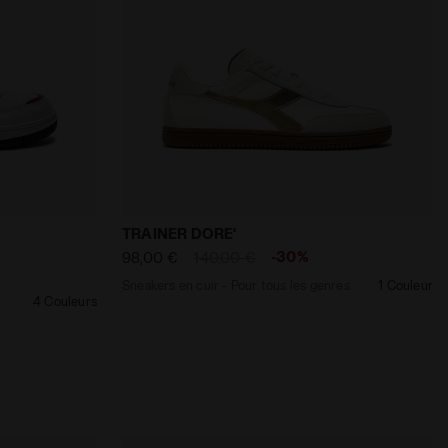
7 MG14 NERO/GIALLO FL DD/ARGENTO - Diadora
 - Gender neutral B.56 ICONA BLANC/ROUGE ARDENT - Di
Sneakers en cuir - Pour tous les genres
TRAINER DORE'
-30%
98,00 €
140,00 €
Sneakers en cuir - Pour tous les genres
1 Couleur
4 Couleurs