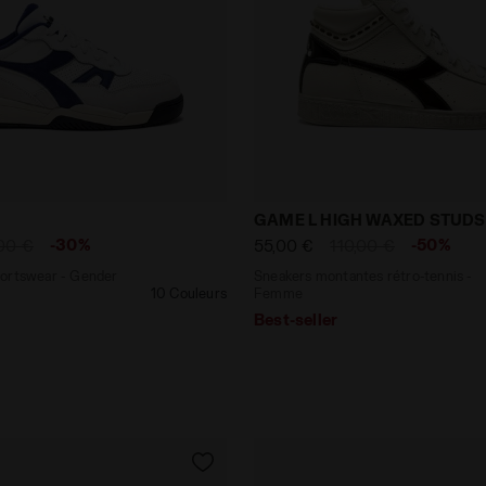
de sportswear - Gender neutral WINNER SL BLEUS/BLANC 
Sneakers montantes rétro
GAME L HIGH WAXED STUD
-30%
-50%
00 €
55,00 €
110,00 €
portswear - Gender
Sneakers montantes rétro-tennis -
10 Couleurs
Femme
Best-seller