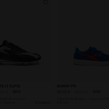
e football en cuir pour terrains compacts - Homme MA
Chaussures de sport - Garç
E LT SLP12
BONNY PS
-50%
-30%
,00 €
28,00 €
40,00 €
tball en cuir pour
Chaussures de sport - Garçon et fille
ts - Homme
2 Couleurs
4-8 ans