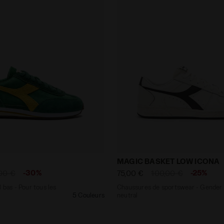
profil bas - Pour tous les genres RALLY S VERT EDEN - Di
Chaussures de sportswear
MAGIC BASKET LOW ICONA
-30%
-25%
00 €
75,00 €
100,00 €
 bas - Pour tous les
Chaussures de sportswear - Gender
5 Couleurs
neutral