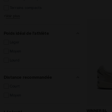
Terrains compacts
+
Voir plus
Terrains meubles/humides
Terrains durs
Poids idéal de l'athlète
Terrains synthétiques
Léger
Terrain intérieur / parquet
Moyen
FG
Lourd
Distance recommandée
Court
Moyen
Chaussures 
WINNER SL