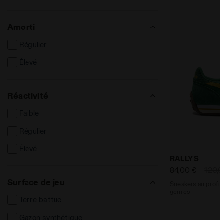
Amorti
Régulier
Élevé
Réactivité
Faible
Régulier
Élevé
Sneakers au 
RALLY S
84,00 €
120,
Surface de jeu
Sneakers au profil
genres
Terre battue
Gazon synthétique