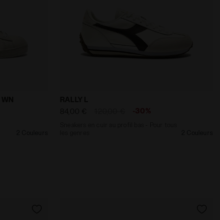
- Diadora
-tennis - Femme GAME L HIGH WAXED STUDS WN BLANC/NOI
Sneakers en cuir au profil bas - Pour tou
S WN
RALLY L
-30%
84,00 €
120,00 €
Sneakers en cuir au profil bas - Pour tous
2 Couleurs
les genres
2 Couleurs