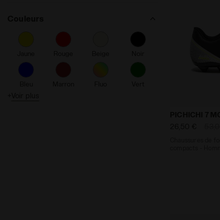
Duratech 5000
Couleurs
Flex Rotax System
Jaune
Rouge
Beige
Noir
Bleu
Marron
Fluo
Vert
+
Voir plus
Chaussures 
Gris
Orange
Rose
Violet
PICHICHI 7 M
26,50 €
53,
Chaussures de foo
Argent
Turquoise
Blanc
Comb
compacts - Hom