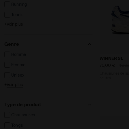
Running
Tennis
+
Voir plus
Football
Genre
Homme
Chaussures 
WINNER SL
Femme
70,00 €
100,
Chaussures de s
Unisex
neutral
+
Voir plus
Enfant
Type de produit
Chaussures
Tongs