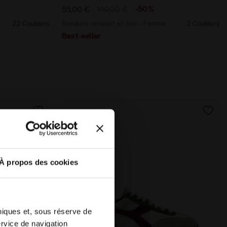
-50%
55,00 €
110,00 €
22 Couleurs
Sneakers de sport en cuir - Femme
2 Couleurs
Best-seller
À propos des cookies
hniques et, sous réserve de
ervice de navigation