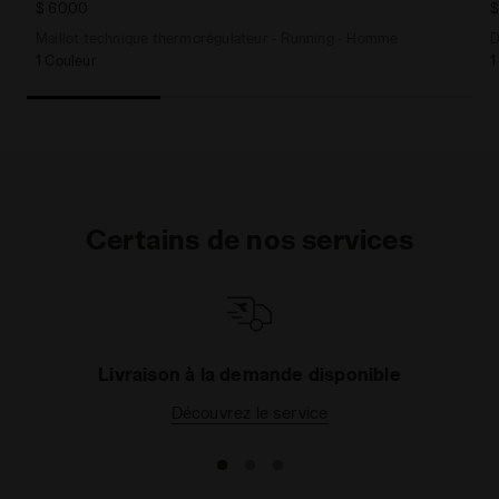
$ 60,00
$
Maillot technique thermorégulateur - Running - Homme
D
1 Couleur
1
Certains de nos services
Livraison à la demande disponible
Découvrez le service