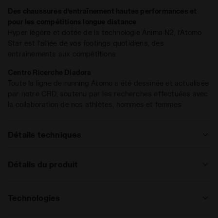
col garde le pied ferme. Une foulée après l’autre, chaque
Des chaussures d’entraînement hautes performances et
jour.
pour les compétitions longue distance
Hyper légère et dotée de la technologie Anima N2, l’Atomo
Star est l’alliée de vos footings quotidiens, des
entraînements aux compétitions
Centro Ricerche Diadora
Toute la ligne de running Atomo a été dessinée et actualisée
par notre CRD, soutenu par les recherches effectuées avec
la collaboration de nos athlètes, hommes et femmes
Détails techniques
: route
Détails du produit
piste
route
trace
Supérieur
Nylon Air Mesh et Microfibre
Technologies
Semelle
: faible, régulier, haut
DDATTIVO, Amovible
intérieure