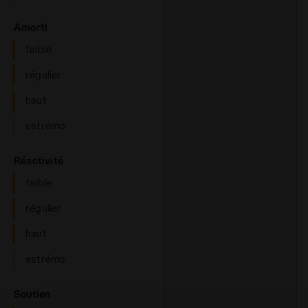
: faible, régulier, haut
Amorti
faible
régulier
haut
estrémo
: faible, régulier, haut
Réactivité
faible
régulier
haut
estrémo
: neutre
Soutien