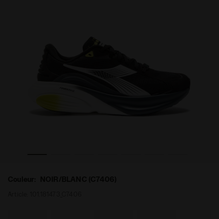
i - Pour tous les genres ATOMO STAR NOIR/BLANC (C7406) -
Chaussures de running Made in Italy - Légèreté et amort
Couleur:
NOIR/BLANC (C7406)
Article:
101.181473_C7406