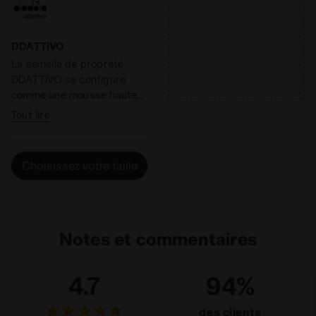
DDATTIVO
La semelle de propreté
DDATTIVO se configure
comme une mousse haute
densité, complètement
Tout lire
ventilée, à forte capacité
d'absorption et de
désorption, respirante à
Choisissez votre taille
100 %. Elle minimise la
sensation thermique et
englobe des composants
antibactériens qui aident à
éliminer les odeurs.
Notes et commentaires
DDATTIVO est
extrêmement légère et
4.7
94%
offre d’excellentes
performances, sans
des clients
augmenter le poids. La