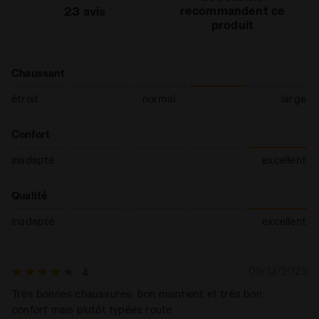
recommandent ce
23 avis
mousse haute densité
produit
prévient la fatigue, tout en
garantissant un amorti
excellent et en restituant
Chaussant
un maximum d'énergie.
étroit
normal
large
Confort
inadapté
excellent
Qualité
inadapté
excellent
09/12/2025
4
Très bonnes chaussures: bon maintient et très bon
confort mais plutôt typées route