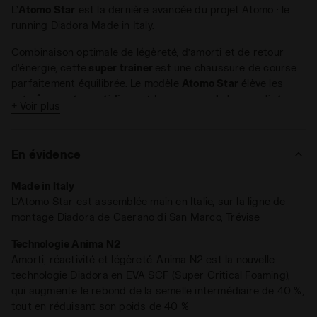
L’
Atomo Star
est la dernière avancée du projet Atomo : le
running Diadora Made in Italy.
Combinaison optimale de légèreté, d’amorti et de retour
d’énergie, cette
super trainer
est une chaussure de course
parfaitement équilibrée. Le modèle
Atomo Star
élève les
entraînements quotidiens
et les
courses de longue distance
+ Voir plus
à un nouveau niveau de conscience physique.
Caractéristiques :
En évidence
Poids de 275 grammes (pointure 9 UK)
Made in Italy
Technologie Anima N2
L’Atomo Star est assemblée main en Italie, sur la ligne de
Drop bas de 6 mm
montage Diadora de Caerano di San Marco, Trévise
Poids minimum, rendement maximum
. Avec un poids de
Technologie Anima N2
seulement 275 grammes, l’Atomo Star est plus durable et
Amorti, réactivité et légèreté. Anima N2 est la nouvelle
légère grâce à notre composé
ANIMA N2
, qui
augmente la
technologie Diadora en EVA SCF (Super Critical Foaming),
capacité de rebond de 40 %
. La semelle intermédiaire,
qui augmente le rebond de la semelle intermédiaire de 40 %,
actualisée en termes d’épaisseur et de design, renforce la
tout en réduisant son poids de 40 %
sensation d’absorption des chocs, tandis que la doublure du