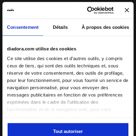
neutre
supplémentaire
Consentement
Détails
À propos des cookies
Drop (mm)
6
diadora.com utilise des cookies
Ce site utilise des cookies et d’autres outils, y compris
Poids
275 grammes +/- 3% (pointure
ceux de tiers, qui sont des outils techniques et, sous
43 EU)
réserve de votre consentement, des outils de profilage,
pour leur fonctionnement, pour vous fournir un service de
Technologies
navigation personnalisé, pour vous envoyer des
messages publicitaires en fonction de vos préférences
exprimées dans le cadre de l’utilisation des
fonctionnalités et de la navigation web, pour vous
ANIMA N2
permettre d’interagir avec les réseaux sociaux et/ou à
La nouvelle technologie
des fins d’analyse et de suivi de votre comportement sur
ANIMA N2 se distingue non
le site web. En cliquant sur Accepter, vous consentez à
Tout autoriser