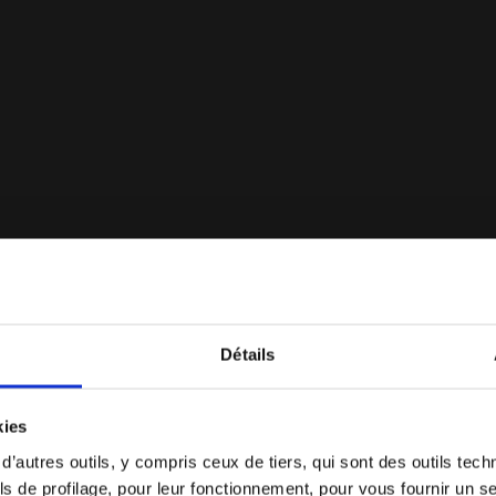
in Italy - Pour tous les genres BRASIL ICON ITA OG LT+ 
Détails
Vous êtes dans le bon pays ?
kies
Sélectionner le pays dans lequel vous souhaitez
 d’autres outils, y compris ceux de tiers, qui sont des outils tec
effectuer la livraison
s de profilage, pour leur fonctionnement, pour vous fournir un s