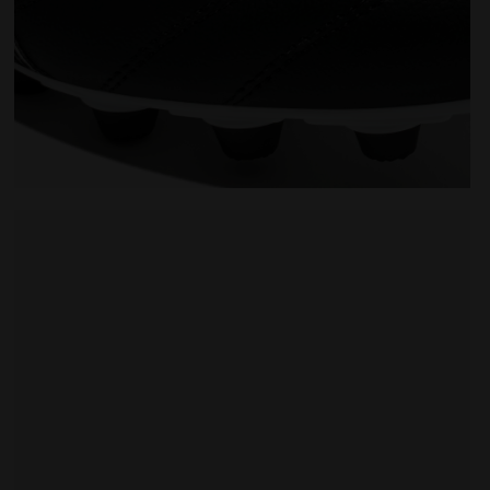
in Italy - Pour tous les genres BRASIL ICON ITA OG LT+ 
Chaussures de football pour terrains compacts Made in