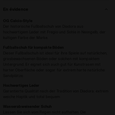
parfaitement le pied, s’adaptant à sa forme. Grâce au
traitement déperlant
et à la
microfibre technique Hydro
à
En évidence
l’intérieur, les averses estivales impromptues ne vous
La Brasil conjugue
tradition
et
innovation, depuis toujours
.
effraieront plus.
OG Calcio-Style
La première de montage anatomique
Ergos NP
assure
Der historische Fußballschuh von Diadora aus
légèreté et souplesse, pour bondir rapidement du centre
hochwertigem Leder mit Fregio und Sohle in Neongelb, der
du terrain à l’aire adverse. L’exclusif système
Double
kultigen Farbe der Marke.
Action
, spécialement conçu pour absorber les chocs, et la
forme particulière de la semelle plantaire bi-densité sont
Fußballschuh für kompakte Böden
une assurance de stabilité au cours de toutes les phases
Dieser Fußballschuh ist ideal für Ihre Spiele auf natürlichen,
Semelle en polyuréthane à rigidité différenciée avec 12
de jeu.
MDPU NOIR/BLANC - Diadora
 Italy - Pour tous les genres BRASIL ICON ITA OG LT+ MD
grasbewachsenen Böden oder solchen mit kompaktem
crampons fixes, idéale pour les terrains compacts.
Untergrund. Er eignet sich auch gut für Kunstrasen mit
harter Oberfläche oder sogar für extrem harte natürliche
Sandplätze.
Hochwertiges Leder
Garantierte Qualität nach der Tradition von Diadora: extrem
weiche Haptik und total bequem
Wasserabweisender Schuh
Lassen Sie sich vom Regen nicht aufhalten: Die