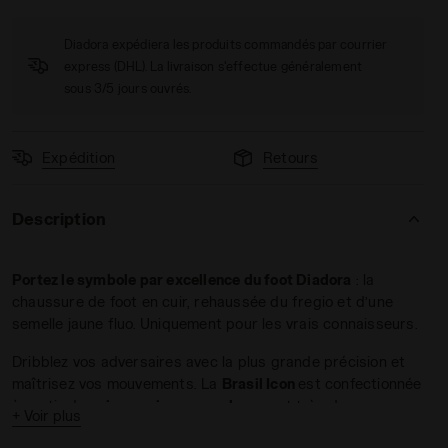
Diadora expédiera les produits commandés par courrier
express (DHL). La livraison s'effectue généralement
sous 3/5 jours ouvrés.
Expédition
Retours
MDPU NOIR/BLANC - Diadora
 Italy - Pour tous les genres BRASIL ICON ITA OG LT+ MD
Description
Portez le symbole par excellence du foot Diadora
: la
chaussure de foot en cuir, rehaussée du fregio et d’une
semelle jaune fluo. Uniquement pour les vrais connaisseurs.
Dribblez vos adversaires avec la plus grande précision et
maîtrisez vos mouvements. La
Brasil Icon
est confectionnée
à partir de
cuir premium sans chrome
et très doux,
+ Voir plus
matelassé sur le devant. Son empeigne en cuir enveloppe