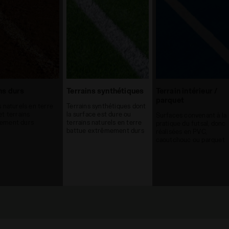
ns durs
Terrains synthétiques
Terrain intérieur /
parquet
s naturels en terre
Terrains synthétiques dont
et terrains
la surface est dure ou
Surfaces convenant à la
ement durs
terrains naturels en terre
pratique du futsal, donc
battue extrêmement durs
réalisées en PVC,
caoutchouc ou parquet