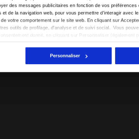
yer des messages publicitaires en fonction de vos préférences
FR/MA
EN/US
tés et de la navigation web, pour vous permettre d’interagir avec 
vi de votre comportement sur le site web. En cliquant sur Accept
Voir tous les pays
autres outils de profilage, d’analyse et de suivi social. Vous pou
consentement donné, en cliquant sur Personnaliser (également 
r tout, vous pouvez continuer à naviguer sur le site avec les par
cookies et d’autres outils de suivi autres que techniques. Vous 
Personnaliser
quant
ici
.