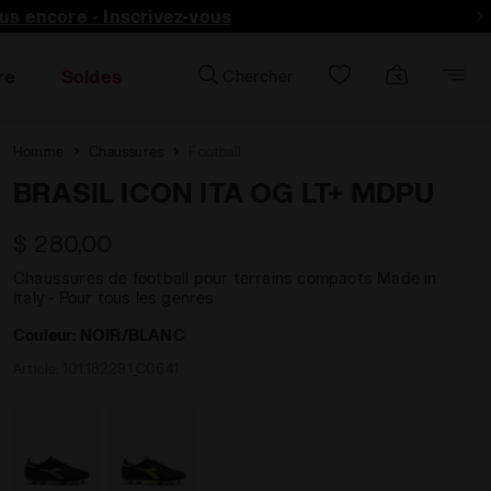
lus encore - Inscrivez-vous
re
Soldes
Chercher
Homme
Chaussures
Football
BRASIL ICON ITA OG LT+ MDPU
$ 280,00
Chaussures de football pour terrains compacts Made in
Italy - Pour tous les genres
Couleur:
NOIR/BLANC
Article:
101.182291_C0641