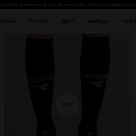
premier à découvrir les promotions, collabo unique et p
Femme
Enfants
Sport
Heritage
Cultu
PLAY