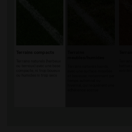
Terrains compacts
Terrains
Terrai
meubles/humides
Terrains naturels (herbeux
Terrain
ou terreux) avec une base
battue 
Terrains naturels lourds,
compacte, ni trop boueux
extrêm
avec une surface mouillée
ou humides ni trop secs
et boueuse, notamment par
temps automnal ou
hivernal, qui requièrent une
adhérence accrue