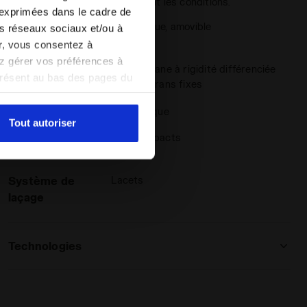
que soient les conditions.
 exprimées dans le cadre de
Semelle
anatomique, amovible
les réseaux sociaux et/ou à
intérieure
er, vous consentez à
vez gérer vos préférences à
Semelle
Polyuréthane à rigidité différenciée
présent au bas des pages du
avec 12 crans fixes
extérieure
amètres par défaut et, par
pouvez consulter la politique
Lacets
paire unique
Tout autoriser
Surfaces
Sols compacts
recommandées
Système de
Lacets
laçage
Technologies
MADE IN ITALY
Made in Italy produit.