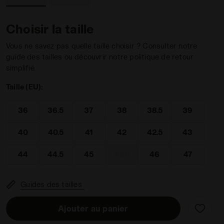
Choisir la taille
Vous ne savez pas quelle taille choisir ? Consulter notre
guide des tailles ou découvrir notre politique de retour
simplifié.
MDPU NOIR/BLANC - Diadora
 Italy - Pour tous les genres BRASIL ICON ITA OG LT+ MD
Taille (EU):
36
36.5
37
38
38.5
39
40
40.5
41
42
42.5
43
44
44.5
45
45.5
46
47
Guides des tailles
Ajouter au panier