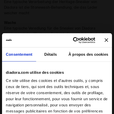
Eine typische Verarbeitung der Heritage-Sneaker von
Diadora ist die Stonewash-Behandlung, die das Leder
weicher macht
Wachs
Eine typische Veredlung für die Sneaker von Diadora
Heritage ist das Wachsen. Es hebt die natürliche Farbe des
Leders hervor, schützt es und macht es widerstandsfähiger
gegen Wasser. Das Waxing-Verfahren von Diadora
hinterlässt Unvollkommenheiten, die jeden Sneaker
Consentement
Détails
À propos des cookies
einzigartig machen
Détails du produit
diadora.com utilise des cookies
Ce site utilise des cookies et d’autres outils, y compris
Supérieur
Tissu synthétique - Daim de porc - Daim
ceux de tiers, qui sont des outils techniques et, sous
de bovin duveteux - Traitement stone
réserve de votre consentement, des outils de profilage,
wash et cirage
pour leur fonctionnement, pour vous fournir un service de
Notes et commentaires
Semelle
Amovible
navigation personnalisé, pour vous envoyer des
intérieure
messages publicitaires en fonction de vos préférences