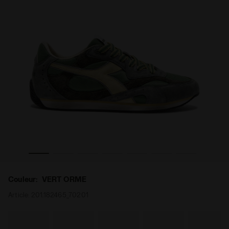
s EQUIPE REVENGE USED VERT ORME - Diadora
Sneakers Heritage au profil bas - Pour tous les genre
Couleur:
VERT ORME
Article:
201.182465_70201