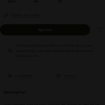
45.5
46
47
Guides des tailles
Ajouter
Diadora expédiera les produits commandés par courrier
express (DHL). La livraison s'effectue généralement sous
3/5 jours ouvrés.
Expédition
Retours
Description
Spécialement conçue pour franchir les limites du terrain de