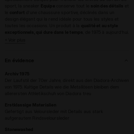
sport, la sneaker
Equipe
conserve tout le
soin des détails
et
le
confort
d’une chaussure sportive, déclinés dans un
design élégant qui la rend idéale pour tous les styles et
toutes les occasions. Un produit à la
qualité et au style
exceptionnels, qui dure dans le temps
, de 1975 à aujourd’hui.
+ Voir plus
Un mélange de textures étudié pour une sneaker unique :
l’
Equipe Revenge Used
est confectionnée en daim et
rehaussée de détails en daim de vache duveteux. Les
En évidence
traitements stone wash et wax adoucissent le cuir et
confèrent l’effet usé classique,
signature inimitable de la
Archiv 1975
ligne Heritage de Diadora
.
Der Laufstil der 70er Jahre, direkt aus den Diadora-Archiven
von 1975. Kultige Details wie die Metallösen bleiben dem
allerersten Athletikschuh von Diadora treu
Erstklassige Materialien
Gefertigt aus Veloursleder mit Details aus stark
aufgerautem Rindsveloursleder
Stonewashed