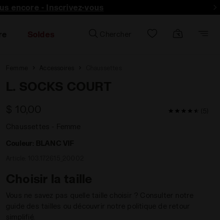
lus encore - Inscrivez-vous
re
Soldes
Chercher
Femme
Accessoires
Chaussettes
L. SOCKS COURT
$ 10,00
4,4 / 5 Note d
(5)
Chaussettes - Femme
Couleur:
BLANC VIF
Article:
103.172615_20002
Choisir la taille
Vous ne savez pas quelle taille choisir ? Consulter notre
guide des tailles ou découvrir notre politique de retour
simplifié.