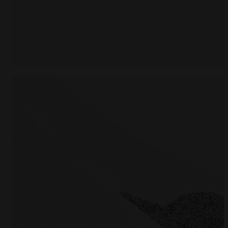
Chaussettes - Femme L. SOCKS COURT BLANC VIF - D