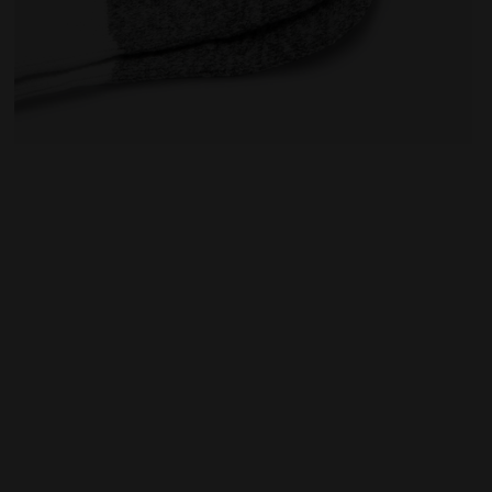
iadora
Chaussettes - Femme L. SOCKS COURT BLANC VIF - Di