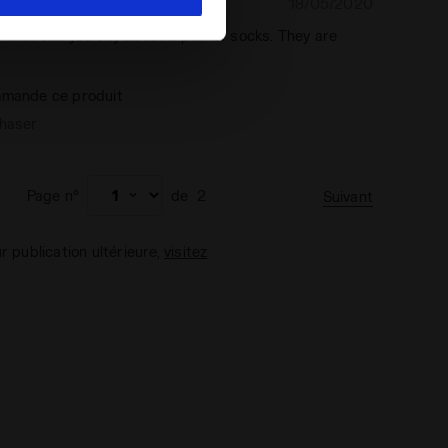
18/05/2020
4
 what can you say about a pair of socks. They are
mande ce produit
chaser
Page n°
de
2
Suivant
ur publication ultérieure,
visitez