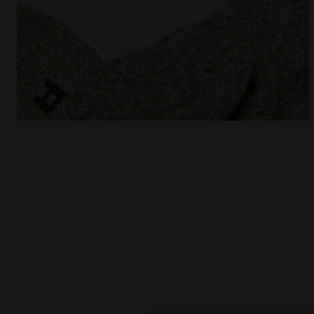
Chaussettes - Femme L. SOCKS COURT BLANC VIF - D