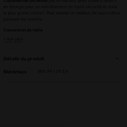
Chaussettes de tennis
performantes, avec zones d’amorti
en éponge pour un entraînement en toute sécurité et dans
le plus grand confort. Pour donner le meilleur de vous-même
pendant les matchs.
Conversion de taille
+ Voir plus
S = 35 - 38 EU = 2,5 - 5 UK = 3 - 5,5 US M
M = 39 - 42 EU = 6 - 8 UK = 6,5 - 8,5 US M
L = 43 - 46 EU = 9 - 11,5 UK = 9,5 - 12 US M
Détails du produit
Matériaux
98% PA | 2% EA