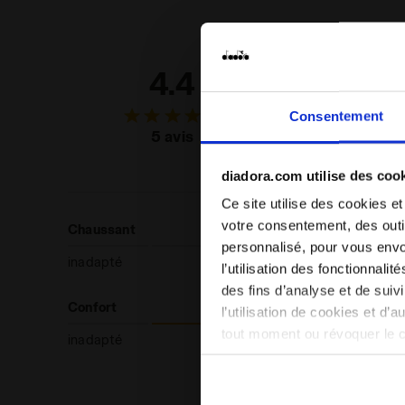
4.4
88
Consentement
des clie
recomman
5 avis
ce produ
diadora.com utilise des coo
Ce site utilise des cookies et
votre consentement, des outil
Chaussant
personnalisé, pour vous envo
inadapté
l’utilisation des fonctionnali
des fins d’analyse et de sui
Confort
l’utilisation de cookies et d’
tout moment ou révoquer le 
inadapté
site). En cliquant sur Refuse
conséquent, en l’absence de 
en matière de cookies en cli