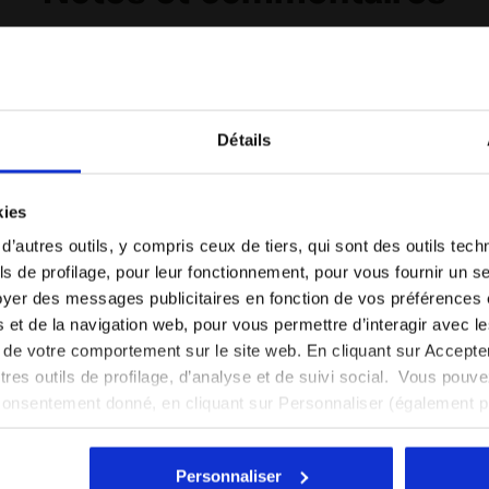
%
Good quality.
Détails
nts
dent
Je recom
it
Vous êtes dans le bon pays ?
Verified pur
kies
Sélectionner le pays dans lequel vous souhaitez
 d’autres outils, y compris ceux de tiers, qui sont des outils tec
effectuer la livraison
s de profilage, pour leur fonctionnement, pour vous fournir un s
yer des messages publicitaires en fonction de vos préférences
FR/MA
EN/US
excellent
tés et de la navigation web, pour vous permettre d’interagir avec 
No comment. 
vi de votre comportement sur le site web. En cliquant sur Accept
Je recom
Voir tous les pays
autres outils de profilage, d’analyse et de suivi social. Vous pou
Verified pur
consentement donné, en cliquant sur Personnaliser (également 
excellent
r tout, vous pouvez continuer à naviguer sur le site avec les par
cookies et d’autres outils de suivi autres que techniques. Vous 
Personnaliser
quant
ici
.