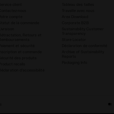
Service client
Tableau des tailles
Contactez-nous
Travaille avec nous
Votre compte
Area Download
Statut de la commande
Corporate B2B
Livraison
Sustainability Customer
Transparency
Rétractation, Retours et
Remboursements
Store Locator
Paiement et sécurité
Déclaration de conformité
Inscription et commande
Archive of Sustainability
Reports
Sécurité des produits
Packaging Info
Product recalls
Déclaration d'accessibilité
s