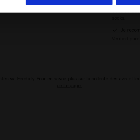
Good fit, but
socks.
Je recom
Verified pur
ectés via Feedaty. Pour en savoir plus sur la collecte des avis et le
cette page
.