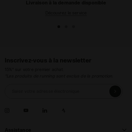
Livraison à la demande disponible
DIA REFLECTIVE ZONE
Découvrez le service
Une zone comprenant des structures
réfléchissantes lesquelles, en
réfléchissant la lumière des véhicules,
permettent la visibilité durant l’activité
Tout lire
sportive nocturne ou en des conditions de
visibilité insuffisante.
Inscrivez-vous à la newsletter
15%* sur votre premier achat.
*Les produits de running sont exclus de la promotion.
Saisir votre adresse électronique
Assistance