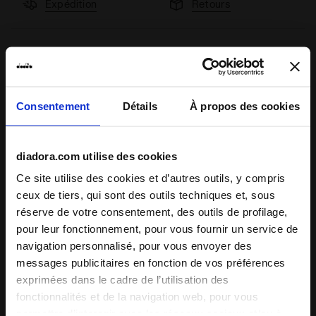
Expédition
Retours
Description
Le bon équipement change tout.
C’est pourquoi nous avons développé les fils Diadora
Consentement
Détails
À propos des cookies
FIBRAZERO :
contrôle complet de la thermorégulation,
propriétés anti-odeurs durables et performances
constantes
, séance après séance.
diadora.com utilise des cookies
Ce site utilise des cookies et d’autres outils, y compris
Lorsque vous courez sur de longues distances, rester au
+ Voir plus
sec
devient la priorité
. Le nouveau t-shirt de course
ceux de tiers, qui sont des outils techniques et, sous
FIBRAZERO associe une respirabilité avancée à des
réserve de votre consentement, des outils de profilage,
matériaux ultralégers pour
ne pas détourner votre attention
pour leur fonctionnement, pour vous fournir un service de
Détails du produit
du début à la fin. Le corps en mesh et les panneaux latéraux
navigation personnalisé, pour vous envoyer des
perforés amplifient encore plus le flux d’air, offrant une
messages publicitaires en fonction de vos préférences
Matériaux
Tissu extérieur : 100 % polyester (PL) -
fraîcheur durable
quelles que soient les conditions
.
exprimées dans le cadre de l’utilisation des
Empiècement : 94 % polyester (PL), 6 %
Technologies
fonctionnalités et de la navigation web, pour vous
élasthanne (EA)
permettre d’interagir avec les réseaux sociaux et/ou à
BREATHABLE