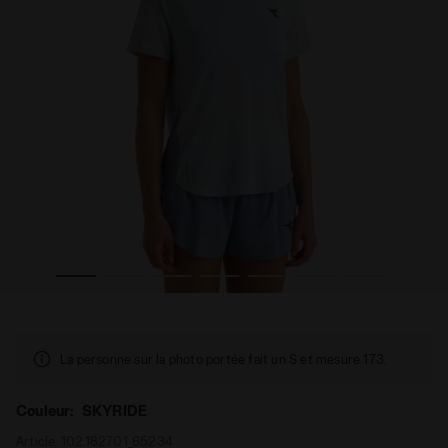
S T-SHIRT SUPER LIGHT FIBRAZERO SKYRIDE - Diadora
T-shirt FIBRAZERO super léger - Running - Femme L. S
La personne sur la photo portée fait un S et mesure 173.
Couleur:
SKYRIDE
Article:
102.182701_65234