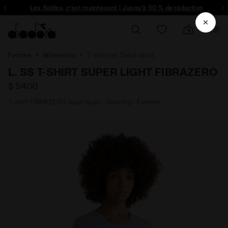
ique et plus encore - Inscrivez-vous
Les Soldes, c’est maintenant | Jusqu’à 50 % de réduction
Femme
Vêtements
T-shirts et Débardeurs
L. SS T-SHIRT SUPER LIGHT FIBRAZERO
$ 54,00
T-shirt FIBRAZERO super léger - Running - Femme