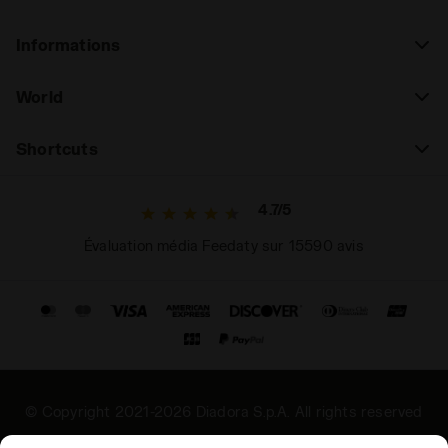
Informations
World
Shortcuts
4.7/5
Évaluation média Feedaty sur 15590 avis
© Copyright 2021-2026 Diadora S.p.A. All rights reserved