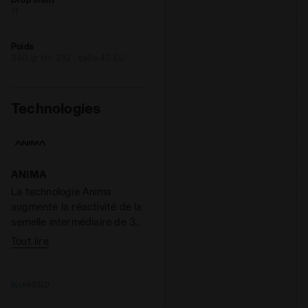
11
Poids
340 gr (+/- 3%) - taille 43 EU
Technologies
ANIMA
La technologie Anima
augmente la réactivité de la
semelle intermédiaire de 30
% par rapport au composé
Tout lire
EVA léger, si bien que la
chaussure réagit plus
rapidement lorsqu’elle
touche le sol. En même