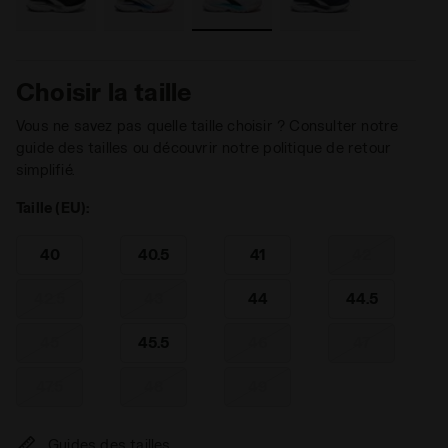
Choisir la taille
Vous ne savez pas quelle taille choisir ? Consulter notre
guide des tailles ou découvrir notre politique de retour
simplifié.
Taille (EU):
40
40.5
41
42
42.5
43
44
44.5
45
45.5
46
47
47.5
48
49
Guides des tailles