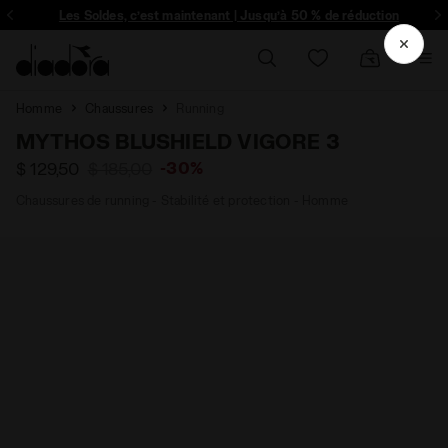
ique et plus encore - Inscrivez-vous
Les Soldes, c’est maintenant | Jusqu’à 50 % de réduction
Homme
Chaussures
Running
MYTHOS BLUSHIELD VIGORE 3
-30%
$ 129,50
$ 185,00
Chaussures de running - Stabilité et protection - Homme
- Diadora