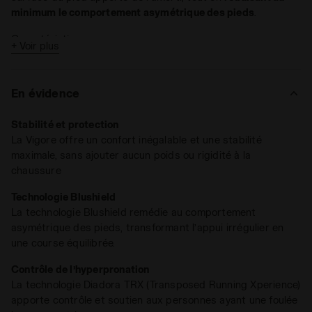
minimum le comportement asymétrique des pieds
.
Caractéristiques :
+ Voir plus
Drop : 11 mm
Poids : 330 grammes (pointure 9)
En évidence
Technologie Blushield, TRX et Anima
Stabilité et protection
La Vigore offre un confort inégalable et une stabilité
Le modèle Vigore convient également pour
limiter
maximale, sans ajouter aucun poids ou rigidité à la
l’hyperpronation
, soutenu par
TRX
, la
Transposed Running
chaussure
Xperience
, qui permet une maîtrise parfaite de la pronation
en simulant la présence d’une double densité.
Technologie Blushield
La technologie Blushield remédie au comportement
asymétrique des pieds, transformant l’appui irrégulier en
une course équilibrée.
Contrôle de l’hyperpronation
La technologie Diadora TRX (Transposed Running Xperience)
apporte contrôle et soutien aux personnes ayant une foulée