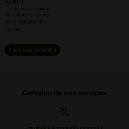
garantissant un amorti
semelle.
FLEXOFT
excellent et en restituant
Un composé spécial en
un maximum d'énergie.
caoutchouc et expansé
conçu pour assurer
légèreté, flexibilité,
Tout lire
amortissement des impacts
et qui améliore la propulsion
dans la zone de l’avant-pied.
Choisissez votre taille
Certains de nos services
Livraison à la demande disponible