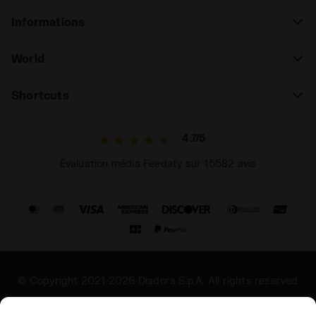
Informations
World
Shortcuts
4.7/5
Évaluation média Feedaty sur 15582 avis
© Copyright 2021-2026 Diadora S.p.A. All rights reserved