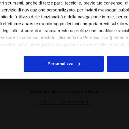
Seleziona il paese in cui vuoi effettuare la spedizione
tri strumenti, anche di terze parti, tecnici e, previo tuo consenso, di p
servizio di navigazione personalizzato, per inviarti messaggi pubblici
IT/CH
EN/US
to dell’utilizzo delle funzionalità e della navigazione in rete, per con
di effettuare analisi e monitoraggio dei tuoi comportamenti sul sito 
degli altri strumenti di tracciamento di profilazione, analitici e socia
Vedi tutti i paesi
evocare il consenso prestato, cliccando su Personalizza (presente 
I nostri servizi
 a destra, potrai proseguire la navigazione del sito con le impostazioni
enti di tracciamento diversi da quelli tecnici.
estesa sui cookie cliccando
qui
.
Personalizza
Servizio clienti sempre attivo
Contatta il servizio clienti