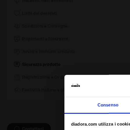
Recesso, Resi e Rimborsi
Lista dei desideri
Spedizioni e Consegne
Pagamenti e Sicurezza
Avvisi e Richiami prodotto
Sicurezza prodotto
Registrazione e Ordini
Festività Italiane e giorni di chiusura
Consenso
diadora.com utilizza i cooki
Contattaci