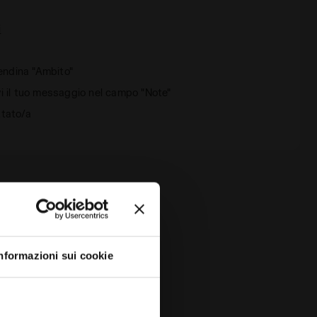
i
endina "Ambito"
ivi il tuo messaggio nel campo "Note"
ttato/a
nformazioni sui cookie