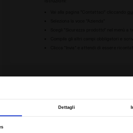
istruzioni:
Vai alla pagina "Contattaci" cliccando
qu
Seleziona la voce "Azienda"
Scegli "Sicurezza prodotto" nel menù a t
Compila gli altri campi obbligatori e scr
Clicca "Invia" e attendi di essere riconta
Dettagli
I
Sei nel paese giusto?
es