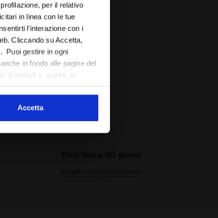
rofilazione, per il relativo
tari in linea con le tue
sentirti l’interazione con i
web. Cliccando su Accetta,
l. Puoi gestire in ogni
anche in fondo alle pagine del
 di default e, quindi, in
Accetta
Resi fino a 30 giorni
Scopri la politica di reso