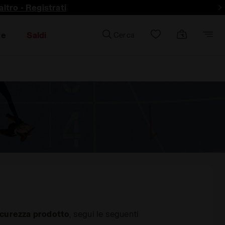
ltro - Registrati
re
Saldi
Cerca
icurezza prodotto
, segui le seguenti