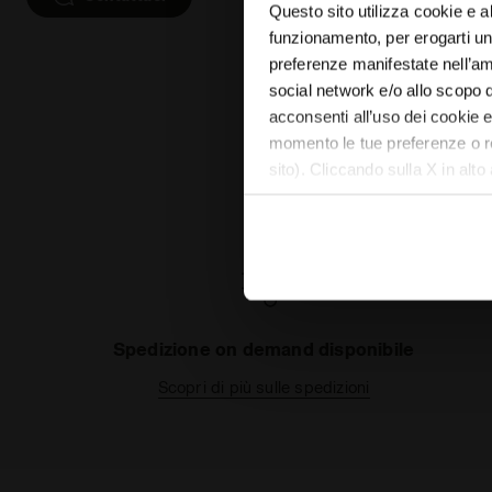
Questo sito utilizza cookie e al
funzionamento, per erogarti un 
preferenze manifestate nell’ambi
social network e/o allo scopo 
acconsenti all’uso dei cookie e 
momento le tue preferenze o r
sito). Cliccando sulla X in alto
assenza di cookie e altri strum
Puoi consultare l’informativa 
Spedizione on demand disponibile
Scopri di più sulle spedizioni