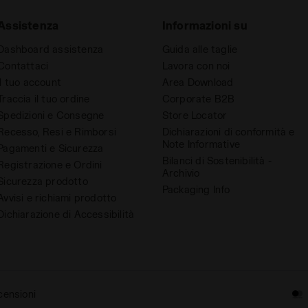
Assistenza
Informazioni su
Dashboard assistenza
Guida alle taglie
Contattaci
Lavora con noi
Il tuo account
Area Download
Traccia il tuo ordine
Corporate B2B
Spedizioni e Consegne
Store Locator
Recesso, Resi e Rimborsi
Dichiarazioni di conformità e
Note Informative
Pagamenti e Sicurezza
Bilanci di Sostenibilità -
Registrazione e Ordini
Archivio
Sicurezza prodotto
Packaging Info
Avvisi e richiami prodotto
Dichiarazione di Accessibilità
censioni