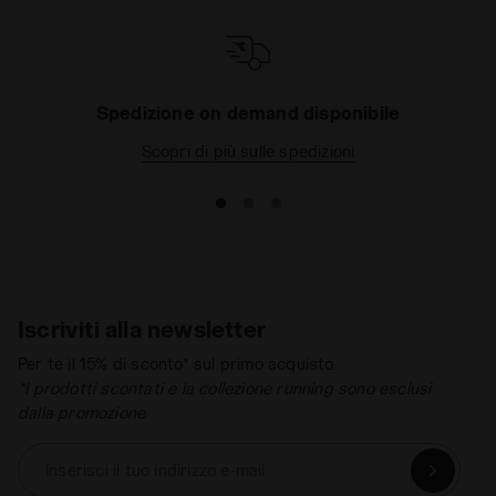
antipioggia o antivento per il running
, sei nella
sezione giusta: tutti i nostri modelli sono realizzati
in tessuto ultraleggero, impermeabile e
completamente traspirabile, per garantirti un
allenamento sempre asciutto. Sfoglia la collezione e
Spedizione on demand disponibile
scopri subito qual è la giacca da corsa che
Scopri di più sulle spedizioni
preferisci.
Iscriviti alla newsletter
Per te il 15% di sconto* sul primo acquisto.
*I prodotti scontati e la collezione running sono esclusi
dalla promozione.
Inserisci il tuo indirizzo e-mail