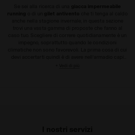
Se sei alla ricerca di una
giacca impermeabile
running
o di un
gilet antivento
che ti tenga al caldo
anche nella stagione invernale, in questa sezione
trovi una vasta gamma di proposte che fanno al
caso tuo. Scegliere di correre quotidianamente è un
impegno, soprattutto quando le condizioni
climatiche non sono favorevoli. La prima cosa di cui
devi accertarti quindi è di avere nell’armadio capi
comodi e impermeabili, in grado di proteggerti dalle
+
Vedi di più
intemperie atmosferiche. Sul sito di Diadora puoi
trovare la
giacca running
che più fa per te, tra una
vasta gamma di proposte. Grazie ad un pratico foro
interno in cui far passare gli auricolari, puoi
indossare le nostre
giacche, gilet e smanicati per il
running
sopra
T-shirt e canotte
, senza temere che
essi ostacolino i tuoi movimenti, né il tuo ritmo: così
puoi ascoltare la tua musica preferita al riparo e
I nostri servizi
senza intoppi. Se stai cercando una
giacca