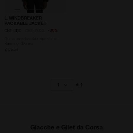
Giacca windbreaker riponibile - Running - Donna L.
L. WINDBREAKER
PACKABLE JACKET
-30%
CHF 51,10
CHF 73,00
Giacca windbreaker riponibile -
Running - Donna
2 Colori
1
di 1
Giacche e Gilet da Corsa