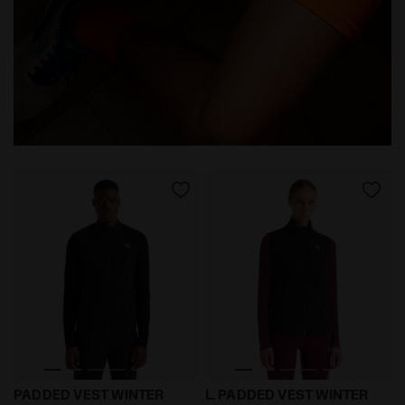
Gilet da running imbottito - Winter Protection - Uo
Gilet da running imbottito
PADDED VEST WINTER
L. PADDED VEST WINTER