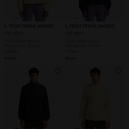
Track Jacket tecnica - Allenamento - Donna L. TECH 
Track Jacket tecnica - All
L. TECH TRACK JACKET
L. TECH TRACK JACKET
CHF 96,00
CHF 96,00
Track Jacket tecnica -
Track Jacket tecnica -
Allenamento - Donna
Allenamento - Donna
2 Colori
2 Colori
Novità
Novità