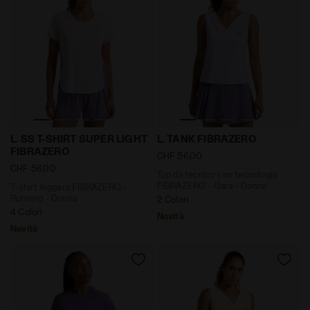
T-shirt leggera FIBRAZERO - Running - Donna L. SS 
Top da tecnico con tecnolo
L. SS T-SHIRT SUPER LIGHT
L. TANK FIBRAZERO
FIBRAZERO
CHF 56,00
CHF 56,00
Top da tecnico con tecnologia
FIBRAZERO - Gara - Donna
T-shirt leggera FIBRAZERO -
Running - Donna
2 Colori
4 Colori
Novità
Novità