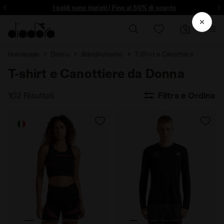
ltro - Registrati
I saldi sono iniziati | Fino al 50% di sconto
Homepage
Donna
Abbigliamento
T-Shirt e Canottiere
T-shirt e Canottiere da Donna
102 Risultati
Filtra e Ordina