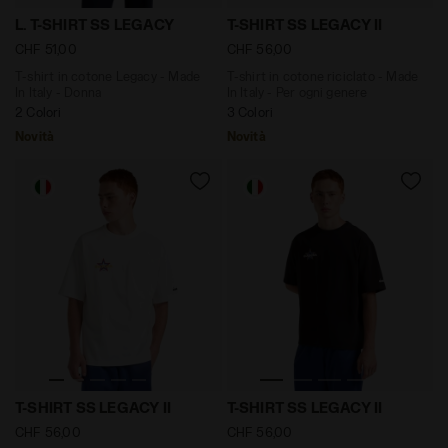
T-shirt in cotone Legacy - Made In Italy - Donna L. T
T-shirt in cotone riciclato 
L. T-SHIRT SS LEGACY
T-SHIRT SS LEGACY II
CHF 51,00
CHF 56,00
T-shirt in cotone Legacy - Made
T-shirt in cotone riciclato - Made
In Italy - Donna
In Italy - Per ogni genere
2 Colori
3 Colori
Novità
Novità
T-shirt in cotone riciclato - Made In Italy - Per ogni g
T-shirt in cotone riciclato 
T-SHIRT SS LEGACY II
T-SHIRT SS LEGACY II
CHF 56,00
CHF 56,00