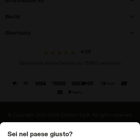
Informazioni su
World
Shortcuts
4.7/5
Valutazione media Feedaty su 15590 recensioni
© Copyright 2021-2026 Diadora S.p.A. All rights reserved
Privacy
Sei nel paese giusto?