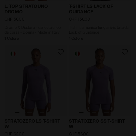
Dromo X Diadora - canotta crop da corsa - Donna - M
T-shirt a manica lunga rivi
L. TOP STRATOUNO
T-SHIRT LS LACK OF
DROMO
GUIDANCE
CHF 56,00
CHF 150,00
Dromo X Diadora - canotta crop
T-shirt a manica lunga rivisitata da
da corsa - Donna - Made in Italy
Lack of Guidance
1 Colore
1 Colore
Maglia tecnica Made In Italy a maniche lunghe - Run
T-shirt tecnica Made In It
STRATOZERO LS T-SHIRT
STRATOZERO SS T-SHIRT
W
W
CHF 62,00
CHF 56,00