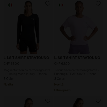
Maglietta tecnica termoregolante - Running Made In It
T-shirt tecnica termoregol
L. LS T-SHIRT STRATOUNO
L. SS T-SHIRT STRATOUNO
CHF 68,00
CHF 62,00
Maglietta tecnica termoregolante
T-shirt tecnica termoregolante -
- Running Made In Italy - Donna
Running STRATOUNO - Donna
3 Colori
3 Colori
Novità
Novità
Ultimi pezzi