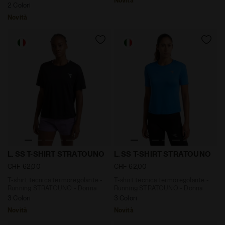
Novità
2 Colori
Novità
T-shirt tecnica termoregolante - Running STRATOUNO 
T-shirt tecnica termorego
L. SS T-SHIRT STRATOUNO
L. SS T-SHIRT STRATOUNO
CHF 62,00
CHF 62,00
T-shirt tecnica termoregolante -
T-shirt tecnica termoregolante -
Running STRATOUNO - Donna
Running STRATOUNO - Donna
3 Colori
3 Colori
Novità
Novità