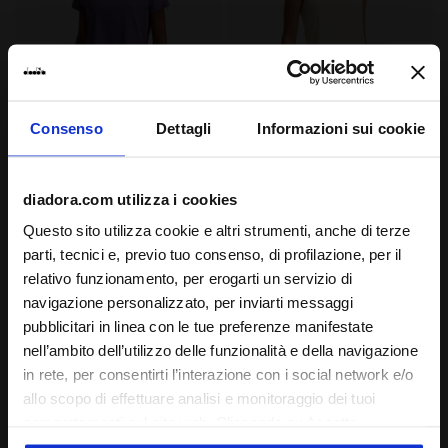
Consenso
Dettagli
Informazioni sui cookie
T-shirt tecnica ad alte prestazioni - Allenamento - D
Top da tecnico con tecnolo
L. SS TECH T-SHIRT
L. TANK FIBRAZERO
CHF 45,00
CHF 56,00
diadora.com utilizza i cookies
T-shirt tecnica ad alte prestazioni
Top da tecnico con tecnologia
- Allenamento - Donna
FIBRAZERO - Gara - Donna
Questo sito utilizza cookie e altri strumenti, anche di terze
1 Colore
2 Colori
parti, tecnici e, previo tuo consenso, di profilazione, per il
Novità
Novità
relativo funzionamento, per erogarti un servizio di
navigazione personalizzato, per inviarti messaggi
pubblicitari in linea con le tue preferenze manifestate
nell’ambito dell’utilizzo delle funzionalità e della navigazione
in rete, per consentirti l’interazione con i social network e/o
allo scopo di effettuare analisi e monitoraggio dei tuoi
comportamenti sul sito web. Cliccando su Accetta,
acconsenti all’uso dei cookie e degli altri strumenti di