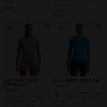
a maniche lunghe - Running
3 Colori
STRATOUNO - Donna
Novità
2 Colori
Novità
Maglietta tecnica termoregolante a maniche lunghe -
Maglietta tecnica termoreg
L. LS T-SHIRT 1/2 ZIP
L. LS T-SHIRT STRATOUNO
STRATOUNO
CHF 68,00
CHF 79,00
Maglietta tecnica termoregolante
- Running Made In Italy - Donna
Maglietta tecnica termoregolante
a maniche lunghe - Running
3 Colori
STRATOUNO - Donna