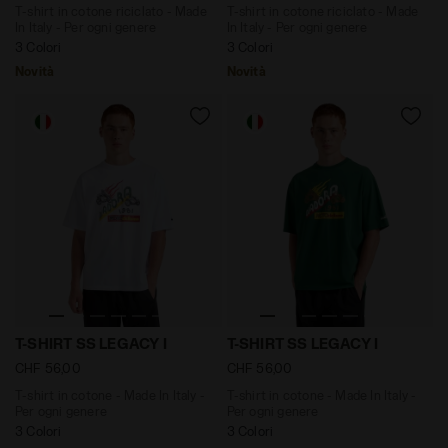
T-shirt in cotone riciclato - Made
T-shirt in cotone riciclato - Made
In Italy - Per ogni genere
In Italy - Per ogni genere
3 Colori
3 Colori
Novità
Novità
T-shirt in cotone - Made In Italy - Per ogni genere T-
T-shirt in cotone - Made In 
T-SHIRT SS LEGACY I
T-SHIRT SS LEGACY I
CHF 56,00
CHF 56,00
T-shirt in cotone - Made In Italy -
T-shirt in cotone - Made In Italy -
Per ogni genere
Per ogni genere
3 Colori
3 Colori