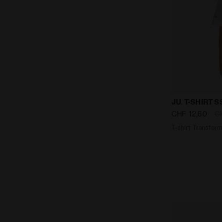
T-shirt Tra
JU. T-SHIRT
CHF 12,60
C
T-shirt Transfor