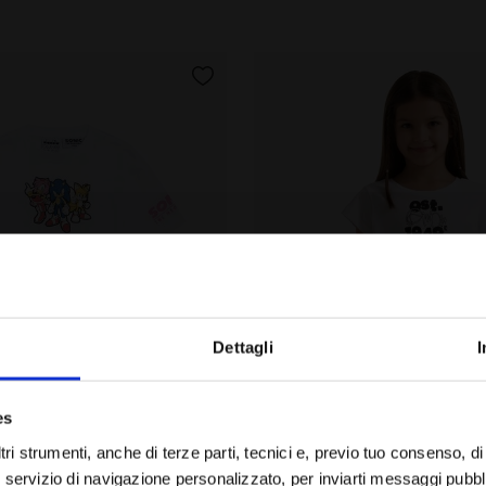
Dettagli
I
Sei nel paese giusto?
es
ca corta - Bambini e bambine JU. T-SHIRT SS SONIC ROS
T-shirt - Bambina JG. T-S
Seleziona il paese in cui vuoi effettuare la spedizione
SS SONIC
JG. T-SHIRT SS ESS. SPORTS
tri strumenti, anche di terze parti, tecnici e, previo tuo consenso, di p
-40%
CHF 9,60
CHF 16,00
servizio di navigazione personalizzato, per inviarti messaggi pubblici