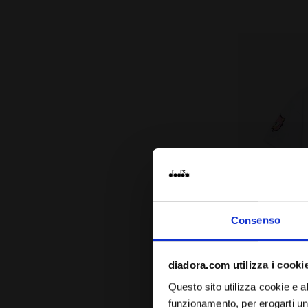
Bianco
Consenso
diadora.com utilizza i cooki
T-shirt mani
JU. T-SHIRT 
Questo sito utilizza cookie e al
CHF 18,00
funzionamento, per erogarti un 