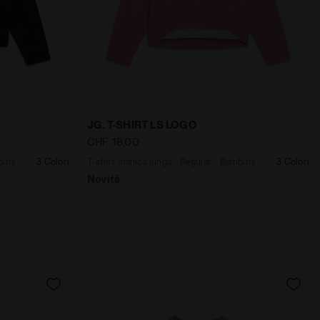
CO GARDENIA - Diadora
gular - Bambina JG. T-SHIRT LS LOGO BLU PROFONDO - Dia
T-shirt manica lunga - Regular - Bambi
JG. T-SHIRT LS LOGO
CHF 18,00
bina
3 Colori
T-shirt manica lunga - Regular - Bambina
3 Colori
Novità