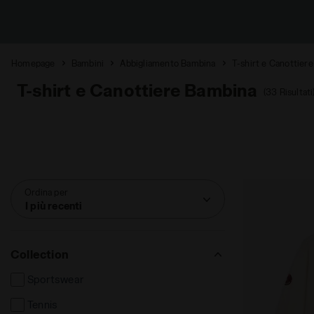
Homepage
Bambini
Abbigliamento Bambina
T-shirt e Canottiere
T-shirt e Canottiere Bambina
(33 Risultati
Ordina per
I più recenti
Collection
Sportswear
Tennis