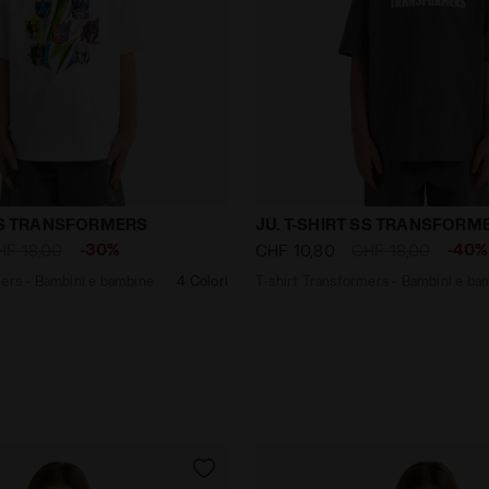
nsformers - Bambini e bambine JU. T-SHIRT SS TRANSFO
T-shirt Transformers - B
 SS TRANSFORMERS
JU. T-SHIRT SS TRANSFORM
-30%
-40%
HF 18,00
CHF 10,80
CHF 18,00
mers - Bambini e bambine
4 Colori
T-shirt Transformers - Bambini e ba