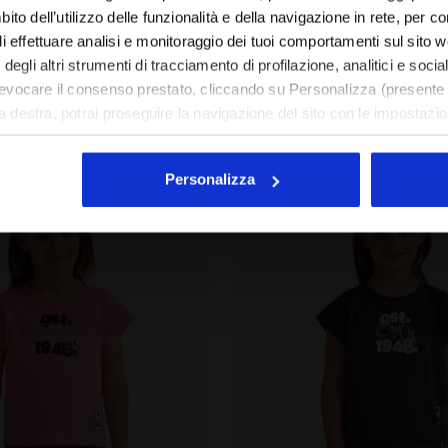
IT/CH
EN/US
to dell’utilizzo delle funzionalità e della navigazione in rete, per con
rta - Bambini e bambine
2 Colori
T-shirt - Bambina
di effettuare analisi e monitoraggio dei tuoi comportamenti sul sito 
degli altri strumenti di tracciamento di profilazione, analitici e socia
Vedi tutti i paesi
evocare il consenso prestato, cliccando su Personalizza (presente 
 a destra, potrai proseguire la navigazione del sito con le impostazioni
enti di tracciamento diversi da quelli tecnici.
estesa sui cookie cliccando
qui
.
Personalizza