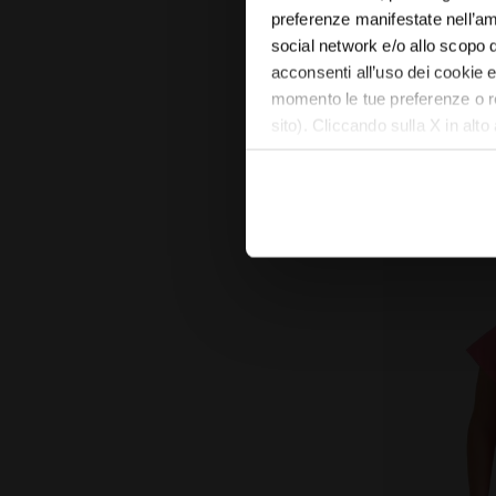
preferenze manifestate nell’ambi
T-shirt manica co
social network e/o allo scopo 
Novità
acconsenti all’uso dei cookie e 
momento le tue preferenze o r
sito). Cliccando sulla X in alto
assenza di cookie e altri strum
Puoi consultare l’informativa 