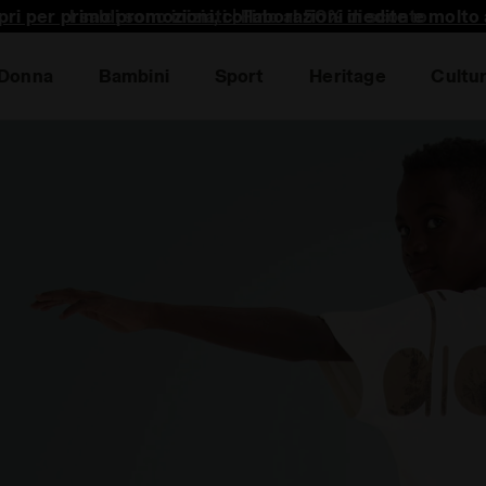
pri per primo promozioni, collaborazioni inedite e molto a
Donna
Bambini
Sport
Heritage
Cultu