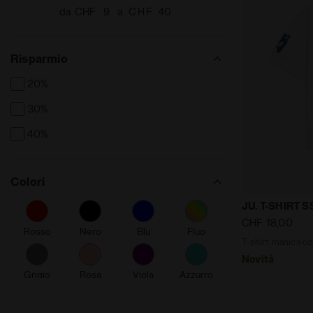
da CHF
a CHF
Risparmio
20%
30%
40%
Colori
T-shirt mani
JU. T-SHIRT 
CHF 18,00
Rosso
Nero
Blu
Fluo
T-shirt manica co
Novità
Grigio
Rosa
Viola
Azzurro