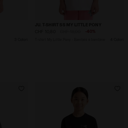
dora
SHIRT SS ESS. SPORTS BLU PROFONDO - Diadora
T-shirt My Little Pony - Bambini e bamb
JU. T-SHIRT SS MY LITTLE PONY
-40%
CHF 10,80
CHF 18,00
3 Colori
T-shirt My Little Pony - Bambini e bambine
4 Colori