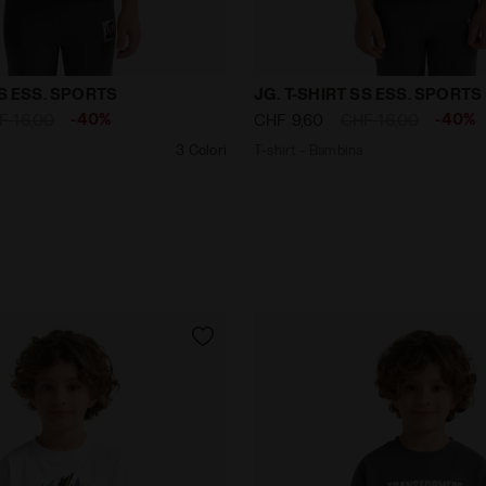
mbina JG. T-SHIRT SS ESS. SPORTS ROSA LIMONATA - Dia
T-shirt - Bambina JG. T-
SS ESS. SPORTS
JG. T-SHIRT SS ESS. SPORTS
-40%
-40%
F 16,00
CHF 9,60
CHF 16,00
3 Colori
T-shirt - Bambina