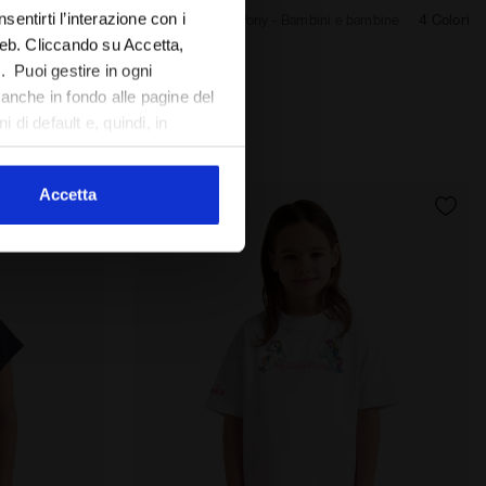
sentirti l’interazione con i
3 Colori
T-shirt My Little Pony - Bambini e bambine
4 Colori
web. Cliccando su Accetta,
l. Puoi gestire in ogni
anche in fondo alle pagine del
 di default e, quindi, in
Accetta