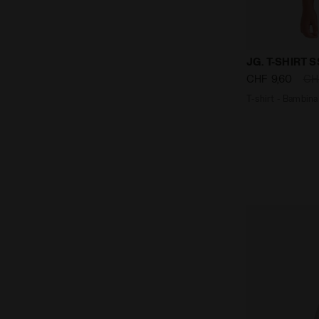
T-shirt - Ba
JG. T-SHIRT 
CHF 9,60
CH
T-shirt - Bambina