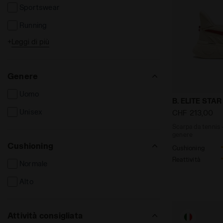
Sportswear
Running
+
Leggi di più
Tennis
Football
Genere
Uomo
Scarpa da te
B. ELITE STAR
Unisex
CHF 213,00
Scarpa da tennis -
genere
Cushioning
Cushioning
Reattività
Normale
Alto
Attività consigliata