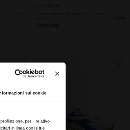
CHF 230,00
1 Colore
Sneaker sportiva - Made in Italy - Per ogni
genere
1 Colore
Ultimi pezzi
nformazioni sui cookie
rofilazione, per il relativo
tari in linea con le tue