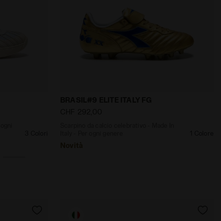
ANCO/ROSSO CUPO - Diadora
 Italy - Per ogni genere B. ELITE STAR BIANCO/BLU CORSA
Scarpino da calcio celebrativo - Made In
BRASIL#9 ELITE ITALY FG
CHF 292,00
 ogni
Scarpino da calcio celebrativo - Made In
3 Colori
Italy - Per ogni genere
1 Colore
Novità