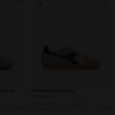
re BRASIL ICON ITA OG LT+ MDPU NERO/BIANCO - Diadora
- Made In Italy - Per ogni genere EQUIPE REVENGE DUNE 
Sneaker Heritage in pelle - Made In Ital
 ITALIA
PRESTIGE AGED ITALIA
CHF 230,00
aly -
Sneaker Heritage in pelle - Made In Italy -
2 Colori
Per ogni genere
2 Colori