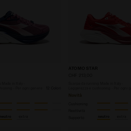
nning Made in Italy - Leggerezza e cushioning - Per og
Scarpa da running Made in 
ATOMO STAR
CHF 213,00
 Made in Italy -
Scarpa da running Made in Italy -
hioning - Per ogni genere
12 Colori
Leggerezza e cushioning - Per ogni 
Novità
Cushioning
Reattività
neutro
extra
neutro
extra
Supporto