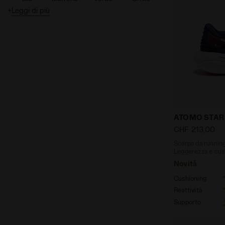
+
Leggi di più
Rosa
Viola
Argento
Azzurro
Bianco
Gold
Pearled
Scarpa da ru
ATOMO STAR
CHF 213,00
Scarpa da running
Leggerezza e cus
Novità
Cushioning
Reattività
Supporto