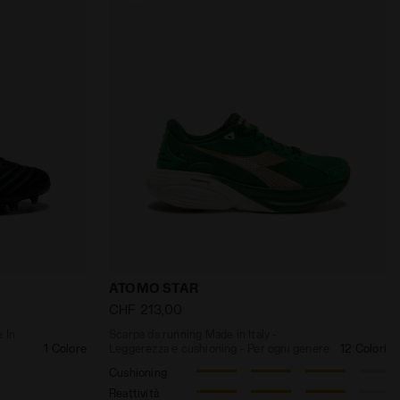
AXIMUS X ELITE ITALY FG BCO PERLATO /BLU FRANCESE - Dia
tivo - Made In Italy - Per ogni genere BRASIL NOVE ELIT
Scarpa da running Made in Italy - Legge
ATOMO STAR
CHF 213,00
 In
Scarpa da running Made in Italy -
1 Colore
Leggerezza e cushioning - Per ogni genere
12 Colori
Cushioning
Reattività