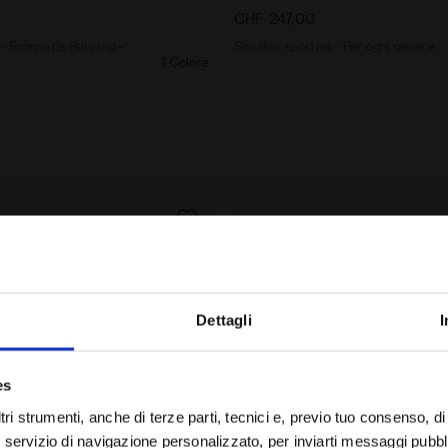
CHF 247,00
- Scarpa da Running -
Sneaker sportiva - Per ogni genere
1 Colore
Dettagli
I
Sei nel paese giusto?
es
Seleziona il paese in cui vuoi effettuare la spedizione
tri strumenti, anche di terze parti, tecnici e, previo tuo consenso, di p
servizio di navigazione personalizzato, per inviarti messaggi pubblici