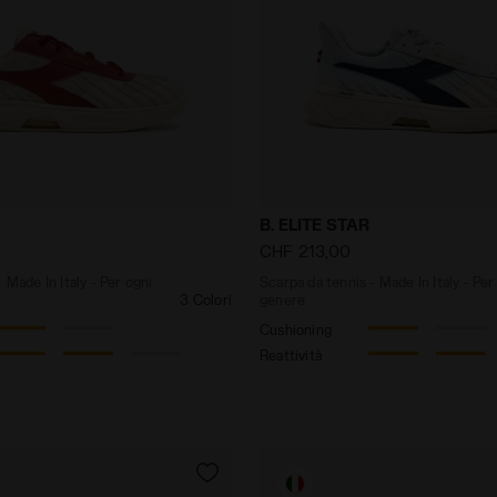
nnis - Made In Italy - Per ogni genere B. ELITE STAR BI
Scarpa da tennis - Made In
B. ELITE STAR
CHF 213,00
 Made In Italy - Per ogni
Scarpa da tennis - Made In Italy - Per
3 Colori
genere
Cushioning
Reattività