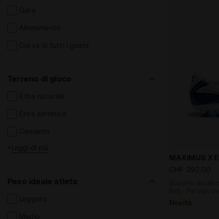
Gara
Allenamento
Corsa di tutti i giorni
Terreno di gioco
Erba naturale
Erba sintetica
Cemento
+
Leggi di più
Superficie sintetica
Scarpino da 
MAXIMUS X EL
Terreni compatti
CHF 292,00
Peso ideale atleta
Scarpino da calci
Terreni sintetici
Italy - Per ogni g
Leggero
FG
Novità
Medio