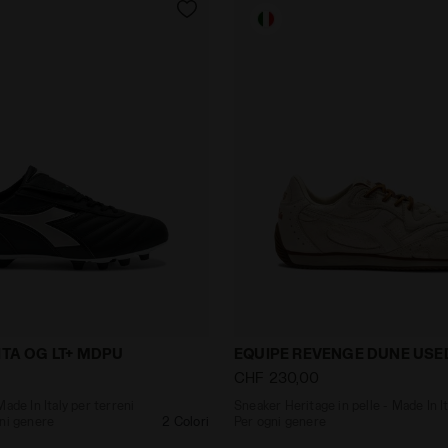
lcio Made In Italy per terreni compatti - Per ogni gene
Sneaker Heritage in pelle 
ITA OG LT+ MDPU
EQUIPE REVENGE DUNE USED
CHF 230,00
ade In Italy per terreni
Sneaker Heritage in pelle - Made In It
gni genere
2 Colori
Per ogni genere