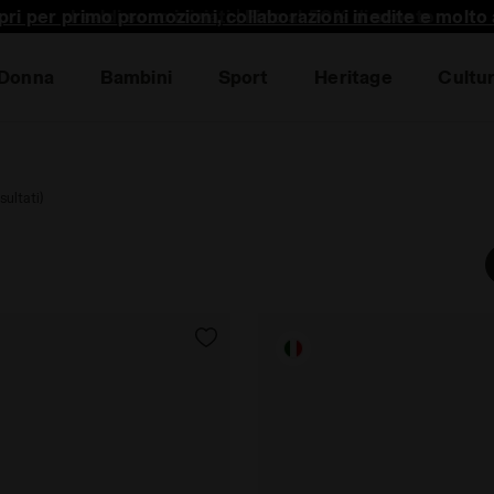
pri per primo promozioni, collaborazioni inedite e molto a
Donna
Bambini
Sport
Heritage
Cultu
sultati)