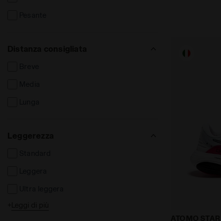
Pesante
Distanza consigliata
Breve
Media
Lunga
Leggerezza
Standard
Leggera
Ultra leggera
+
Leggi di più
High
Dromo X Dia
ATOMO STA