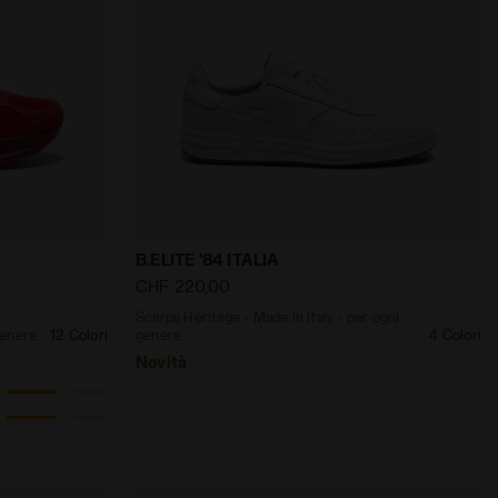
ni genere ATOMO STAR VLA MALVA MATURA/BLU PEONIA - Dia
Italy - Leggerezza e cushioning - Per ogni genere ATOMO
Scarpa Heritage - Made in Italy - per og
B.ELITE '84 ITALIA
CHF 220,00
Scarpa Heritage - Made in Italy - per ogni
genere
12 Colori
genere
4 Colori
Novità