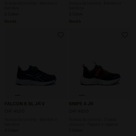
Scarpa da running - Bambini e
Scarpa da running - Bambini e
bambine
bambine
2 Colori
3 Colori
Novità
Novità
Scarpa da running - Bambini e bambine FALCON 6 SL
Scarpe da running - Doppia
FALCON 6 SL JR V
SNIPE 4 JR
CHF 45,00
CHF 48,00
Scarpa da running - Bambini e
Scarpe da running - Doppia
bambine
chiusura - Ragazzi e ragazze
3 Colori
7 Colori