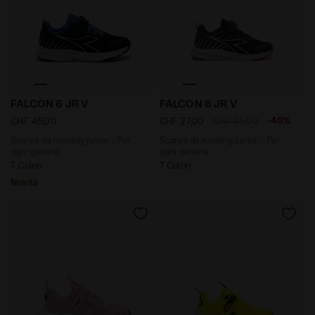
Scarpa da running junior - Per ogni genere FALCON 6
Scarpa da running junior -
FALCON 6 JR V
FALCON 6 JR V
-40%
CHF 45,00
CHF 27,00
CHF 45,00
Scarpa da running junior - Per
Scarpa da running junior - Per
ogni genere
ogni genere
7 Colori
7 Colori
Novità