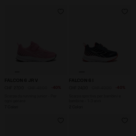
Scarpa da running junior - Per ogni genere FALCON 6
Scarpa sportiva per bambin
FALCON 6 JR V
FALCON 6 I
-40%
-40%
CHF 27,00
CHF 45,00
CHF 24,00
CHF 40,00
Scarpa da running junior - Per
Scarpa sportiva per bambini e
ogni genere
bambine - 1-3 anni
7 Colori
2 Colori