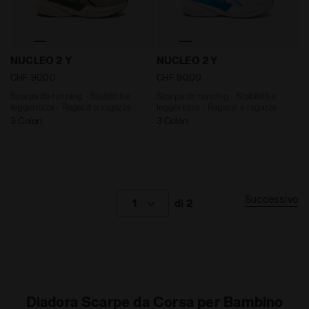
Scarpa da running - Stabilità e leggerezza - Ragazz
Scarpa da running - Stabil
NUCLEO 2 Y
NUCLEO 2 Y
CHF 90,00
CHF 90,00
Scarpa da running - Stabilità e
Scarpa da running - Stabilità e
leggerezza - Ragazzi e ragazze
leggerezza - Ragazzi e ragazze
3 Colori
3 Colori
Successivo
1
di 2
Diadora Scarpe da Corsa per Bambino