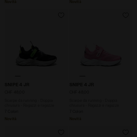
Novità
Novità
Scarpe da running - Doppia chiusura - Ragazzi e rag
Scarpe da running - Doppia
SNIPE 4 JR
SNIPE 4 JR
CHF 48,00
CHF 48,00
Scarpe da running - Doppia
Scarpe da running - Doppia
chiusura - Ragazzi e ragazze
chiusura - Ragazzi e ragazze
7 Colori
7 Colori
Novità
Novità