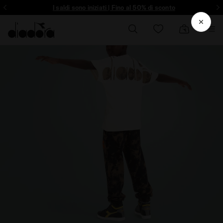
ltro - Registrati
I saldi sono iniziati | Fino al 50% di sconto