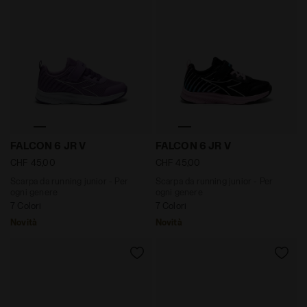
Scarpa da running junior - Per ogni genere FALCON 6
Scarpa da running junior -
FALCON 6 JR V
FALCON 6 JR V
CHF 45,00
CHF 45,00
Scarpa da running junior - Per
Scarpa da running junior - Per
ogni genere
ogni genere
7 Colori
7 Colori
Novità
Novità