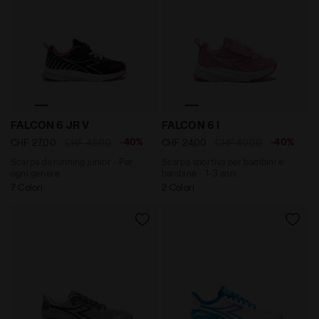
Scarpa da running junior - Per ogni genere FALCON 
Scarpa sportiva per bambin
FALCON 6 JR V
FALCON 6 I
-40%
-40%
CHF 27,00
CHF 45,00
CHF 24,00
CHF 40,00
Scarpa da running junior - Per
Scarpa sportiva per bambini e
ogni genere
bambine - 1-3 anni
7 Colori
2 Colori