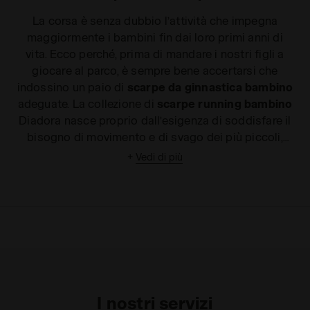
La corsa è senza dubbio l’attività che impegna
maggiormente i bambini fin dai loro primi anni di
vita. Ecco perché, prima di mandare i nostri figli a
giocare al parco, è sempre bene accertarsi che
indossino un paio di
scarpe da ginnastica bambino
adeguate. La collezione di
scarpe running bambino
Diadora nasce proprio dall’esigenza di soddisfare il
bisogno di movimento e di svago dei più piccoli,
prevenendo disturbi articolari e piccoli traumi. Che
+
Vedi di più
le indossi per accompagnare mamma e papà
durante i loro allenamenti o per coltivare la sua
nuova passione in erba, le nostre
scarpe da
ginnastica bimba e bimbo
proteggono i piedi di tuo
figlio, garantendogli comfort e stabilità. Comode e
leggere, sono realizzate in materiali traspiranti ed
isolanti, che le rendono perfette per essere
utilizzate in ogni stagione. Sfoglia subito il catalogo
I nostri servizi
e scegli le calzature più adatte alle tue esigenze e a