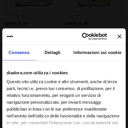
Scarpe da running - Doppia chiusura - Ragazzi e ra
Scarpe da running - Doppia 
SNIPE 4 JR
SNIPE 4 JR
-40%
-30%
CHF 28,80
CHF 48,00
CHF 33,60
CHF 48,00
Scarpe da running - Doppia
Scarpe da running - Doppia
chiusura - Ragazzi e ragazze
chiusura - Ragazzi e ragazze
7 Colori
7 Colori
Consenso
Dettagli
Informazioni sui cookie
diadora.com utilizza i cookies
Questo sito utilizza cookie e altri strumenti, anche di terze
parti, tecnici e, previo tuo consenso, di profilazione, per il
relativo funzionamento, per erogarti un servizio di
navigazione personalizzato, per inviarti messaggi
pubblicitari in linea con le tue preferenze manifestate
nell’ambito dell’utilizzo delle funzionalità e della navigazione
in rete, per consentirti l’interazione con i social network e/o
Scarpe da running - Doppia chiusura - Ragazzi e raga
Scarpe da running - Doppia
SNIPE 4 JR
SNIPE 4 JR