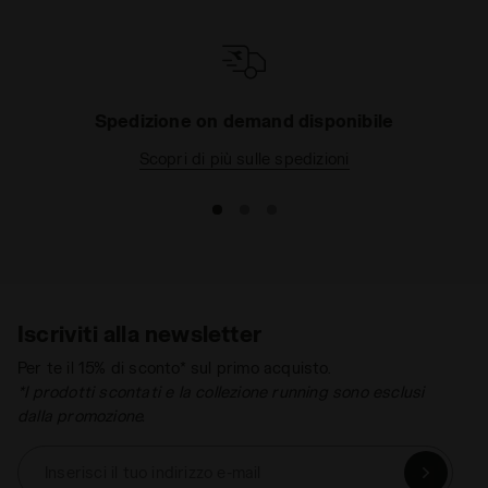
quelle del tuo bambino. Per rendere le corse dei più
piccoli un divertimento, Diadora ti propone una
selezione di
scarpe running bambino e bambina
coloratissime e performanti, ideali sia per fare
ginnastica a scuola, che per le feste di compleanno
Spedizione on demand disponibile
in compagnia degli amichetti.
Scopri di più sulle spedizioni
Iscriviti alla newsletter
Per te il 15% di sconto* sul primo acquisto.
*I prodotti scontati e la collezione running sono esclusi
dalla promozione.
Inserisci il tuo indirizzo e-mail