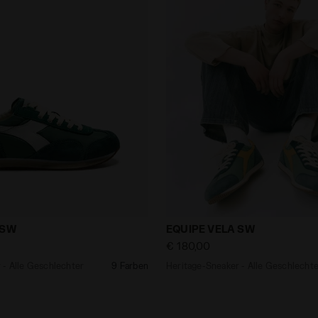
aker - Alle Geschlechter EQUIPE VELA SW EDEN - Diador
Heritage-Sneaker - Alle 
 SW
EQUIPE VELA SW
€ 180,00
 - Alle Geschlechter
9 Farben
Heritage-Sneaker - Alle Geschlecht