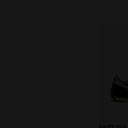
Heritage-Sne
EQUIPE VELA