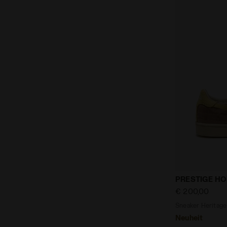
Sneaker He
PRESTIGE H
€ 200,00
Sneaker Heritag
Neuheit