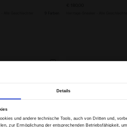
€ 180,00
 - Alle Geschlechter
9 Farben
Heritage-Sneaker - Alle Geschlecht
Details
Befinden Sie sich im richtigen Land?
kies
Wählen Sie das Land aus, in das der Versand erfolgen
kies und andere technische Tools, auch von Dritten und, vorbeha
soll
filen, zur Ermöglichung der entsprechenden Betriebsfähigkeit, um