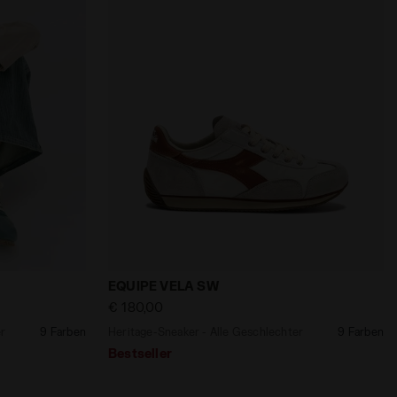
a
Geschlechter EQUIPE VELA SW SHAMROCK - Diadora
Heritage-Sneaker - Alle Geschlechter 
EQUIPE VELA SW
€ 180,00
er
9 Farben
Heritage-Sneaker - Alle Geschlechter
9 Farben
Bestseller