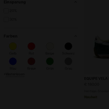
Einsparung
20%
30%
Farben
Gelb
Rot
Beige
Schwarz
Blau
Braun
Grün
Grau
+
Weiterlesen
Heritage-Sne
EQUIPE VELA
Orange
Rosa
Violett
Silbern
€ 180,00
Heritage-Sneaker
Neuheit
Hellblau
Weiß
Gold