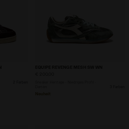
SW WN GRAY LILAC - Diadora
n PRESTIGE HORSY CROCO WN WEINPROBE - Diadora
Sneaker Heritage - Niedriges Profil -
N
EQUIPE REVENGE MESH SW WN
€ 200,00
2 Farben
Sneaker Heritage - Niedriges Profil -
Damen
3 Farben
Neuheit