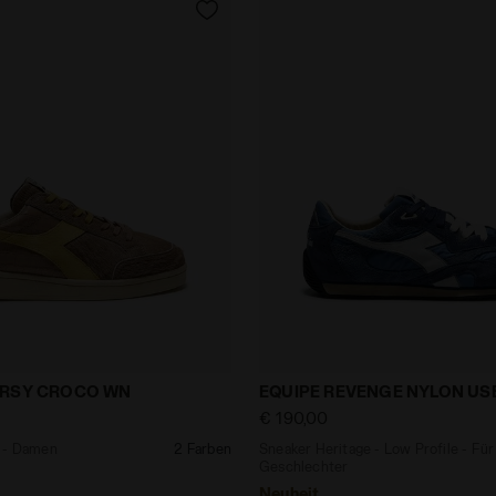
ritage - Damen PRESTIGE HORSY CROCO WN SCHOKOLAD
Sneaker Heritage - Low Pr
ORSY CROCO WN
EQUIPE REVENGE NYLON US
€ 190,00
e - Damen
2 Farben
Sneaker Heritage - Low Profile - Für 
Geschlechter
Neuheit