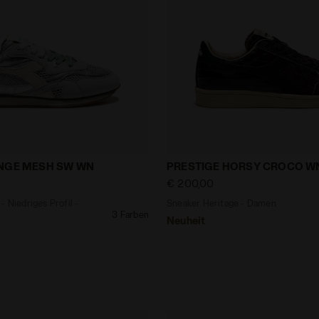
tage - Niedriges Profil - Damen EQUIPE REVENGE MESH 
Sneaker Heritage - Dame
ENGE MESH SW WN
PRESTIGE HORSY CROCO W
€ 200,00
- Niedriges Profil -
Sneaker Heritage - Damen
3 Farben
Neuheit