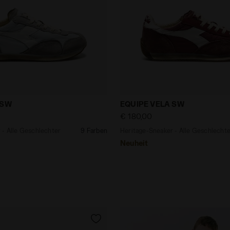
eaker - Alle Geschlechter EQUIPE VELA SW GRIGIO ROCCI
Heritage-Sneaker - Alle 
 SW
EQUIPE VELA SW
€ 180,00
 - Alle Geschlechter
9 Farben
Heritage-Sneaker - Alle Geschlecht
Neuheit