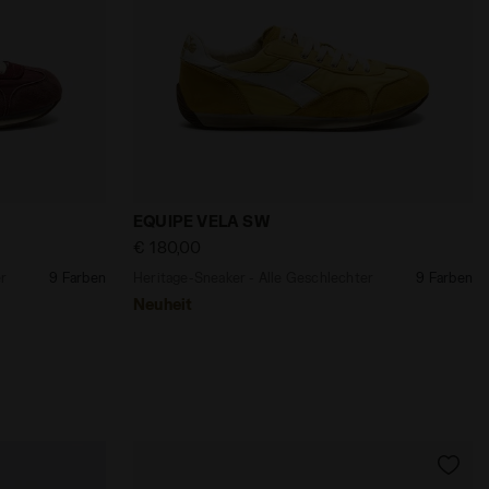
A/BIANCO - Diadora
Geschlechter EQUIPE VELA SW ANDORRA/WEISS - Diadora
Heritage-Sneaker - Alle Geschlechter E
EQUIPE VELA SW
€ 180,00
er
9 Farben
Heritage-Sneaker - Alle Geschlechter
9 Farben
Neuheit