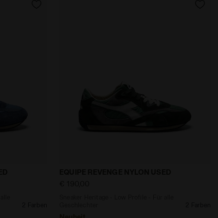
EN AFFOGATO - Diadora
ofile - Für alle Geschlechter EQUIPE REVENGE NYLON US
Sneaker Heritage - Low Profile - Für a
ED
EQUIPE REVENGE NYLON USED
€ 190,00
alle
Sneaker Heritage - Low Profile - Für alle
2 Farben
Geschlechter
2 Farben
Neuheit