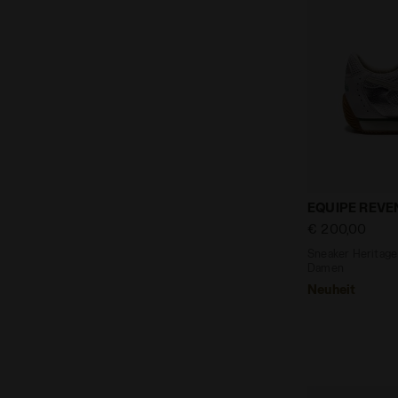
Sneaker Heri
EQUIPE REV
€ 200,00
Sneaker Heritage 
Damen
Neuheit