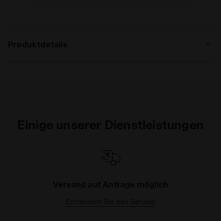
rechten Ecke dieses Banners klicken, können Sie die
Webseite mit den Standardeinstellungen und somit ohne
Cookies und anderer Tracking-Tools als jene technischer
Art weiter besuchen. Sie können die erweiterte Cookie-
Produktdetails
Information einsehen, indem Sie den
folgenden
Link
anklicken.
Oberer, höher
Schweinsleder - Stoff - Synthetisches
Material - Gedruckte grafische Muster
Einlegesohle
herausnehmbare Innensohle
Zwischensohle
EVA
Einige unserer Dienstleistungen
Außensohle
Kautschuk - Pebax-Propulsion
Schnürsenkel
Gewachste Baumwolle
Schnürsystem
Schnürsenkel
Versand auf Anfrage möglich
Entdecken Sie den Service