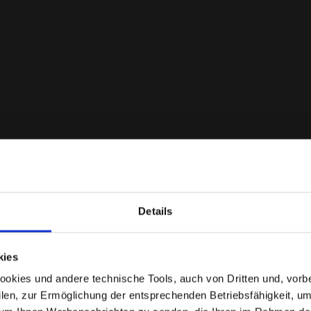
Details
Befinden Sie sich im richtigen Land?
kies
Wählen Sie das Land aus, in das der Versand erfolgen
kies und andere technische Tools, auch von Dritten und, vorbeha
soll
filen, zur Ermöglichung der entsprechenden Betriebsfähigkeit, um