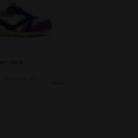
tage - Made in Italy - alle Geschlechter N9000 TOURNEY
EY ITALIA
 Made in Italy - alle
1 Farbe