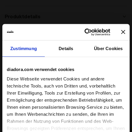
Produktdetails
Oberer, höher
Aufgerautes Veloursleder - Gewebe
Einlegesohle
Fest
Zustimmung
Details
Über Cookies
Bewertungen
Zwischensohle
EVA
Außensohle
Gummi
4.8
96%
diadora.com verwendet cookies
Schnürsenkel
Polyester
Diese Webseite verwendet Cookies und andere
der Kunden würden
Schnürsystem
technische Tools, auch von Dritten und, vorbehaltlich
Schnürsenkel
dieses produkt
24 bewertungen
Ihrer Einwilligung, Tools zur Erstellung von Profilen, zur
empfehlen
Ermöglichung der entsprechenden Betriebsfähigkeit, um
Ihnen einen personalisierten Browsing-Service zu bieten,
Passform
um Ihnen Werbenachrichten zu senden, die Ihren im
Rahmen der Nutzung von Funktionen und des Web-
eng
normal
weit
Browsings gezeigten Präferenzen entsprechen, um Ihnen