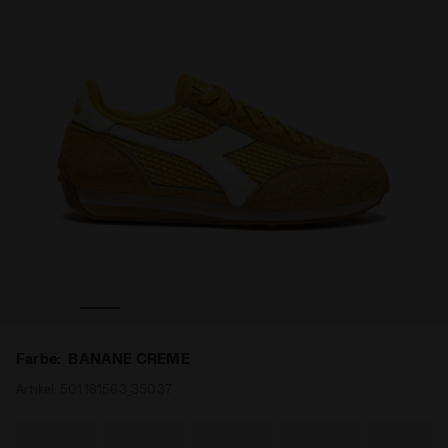
lechter RALLY BANANE CREME - Diadora
Sneaker mit niedrigem Profil aus Leder - Für alle Gesch
Farbe:
BANANE CREME
Artikel:
501.181563_35037