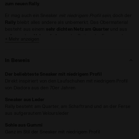
zum neuen Rally
.
Er mag auch ein Sneaker
mit niedrigem Profil sein
, doch der
Rally
bleibt alles andere als unbemerkt. Das Obermaterial
besteht aus einem
sehr dichten Netz am Quarter
und aus
aufgerautem Veloursleder
an der Spitze, der Ferse und am
+ Mehr anzeigen
Schaftrand. Die Schnürsenkel des Rally sind gepunktet und
speziell an die Verarbeitung dieses Lifestyle-Sneakers
angepasst.
In Beweis
Der beliebteste Sneaker mit niedrigem Profil
Direkt inspiriert von den Laufschuhen mit niedrigem Profil
von Diadora aus den 70er Jahren
Sneaker aus Leder
Rally besteht am Quarter, am Schaftrand und an der Ferse
aus aufgerautem Veloursleder
Sohle aus Gummi
Ganz im Stil der Sneaker mit niedrigem Profil