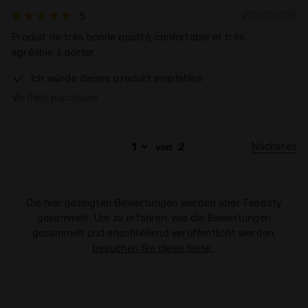
Art weiter besuchen. Sie können die erweiterte Cookie-
27/01/2026
5
Information einsehen, indem Sie den
Produit de très bonne qualité, confortable et très
folgenden
Link
anklicken.
agréable à porter.
Ich würde dieses produkt empfehlen
Verified purchaser
Nächstes
von
2
Die hier gezeigten Bewertungen werden über Feedaty
gesammelt. Um zu erfahren, wie die Bewertungen
gesammelt und anschließend veröffentlicht werden,
besuchen Sie diese Seite
.