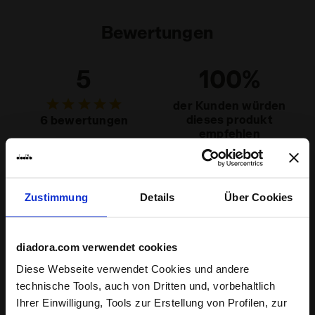
Bewertungen
5
100%
der Kunden würden
dieses produkt
6 bewertungen
empfehlen
Passform
Zustimmung
Details
Über Cookies
eng
normal
weit
Tragekomfort
diadora.com verwendet cookies
mangelhaft
sehr gut
Diese Webseite verwendet Cookies und andere
technische Tools, auch von Dritten und, vorbehaltlich
Quali
Ihrer Einwilligung, Tools zur Erstellung von Profilen, zur