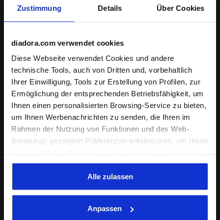
Zustimmung
Details
Über Cookies
Passform
eng
normal
weit
diadora.com verwendet cookies
Tragekomfort
Diese Webseite verwendet Cookies und andere
technische Tools, auch von Dritten und, vorbehaltlich
mangelhaft
sehr gut
Ihrer Einwilligung, Tools zur Erstellung von Profilen, zur
Ermöglichung der entsprechenden Betriebsfähigkeit, um
Quali
Ihnen einen personalisierten Browsing-Service zu bieten,
mangelhaft
sehr gut
um Ihnen Werbenachrichten zu senden, die Ihren im
Rahmen der Nutzung von Funktionen und des Web-
Browsings gezeigten Präferenzen entsprechen, um Ihnen
27/06/2026
4
die Interaktion mit sozialen Netzwerken zu ermöglichen
und/oder um Ihr Verhalten auf der Webseite zu
Semplice e comoda….non ripensamenti all’acquisto..
analysieren und zu überwachen. Wenn Sie auf
Alle zulassen
Ich würde dieses produkt empfehlen
"Annehmen" klicken, erteilen Sie die Einwilligung zur
Verified purchaser
Verwendung von Cookies und anderer zur
Anpassen
Profilerstellung, zur Analyse, auch im Zusammenhang