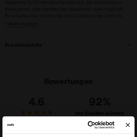
elegantes Outfit mit dem Farbton auf, der am besten zu
Ihnen passt, oder machen das Sweatshirt zum Hauptteil
Ihres Looks. Das kontrastierende Diadora-Logo steht im
Fokus.
+ Mehr anzeigen
Produktdetails
Materialien
French Terry (ungebürstet) 320 g/m² - 100
% Baumwolle
Bewertungen
4.6
92%
der Kunden würden
dieses produkt
11 bewertungen
empfehlen