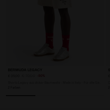
BERMUDA LEGACY
€ 70,00
-50%
€ 35,00
€
Shorts Legacy aus dicker Baumwolle - Made in Italy - Für alle Geschlechter
2 Farben
2