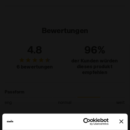
Materialien
100% Recycelter Baumwolle - 230 g/m²
Bewertungen
4.8
96%
der Kunden würden
dieses produkt
6 bewertungen
empfehlen
Passform
eng
normal
weit
Tragekomfort
mangelhaft
sehr gut