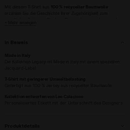
Mit diesem T-Shirt aus
100 % recycelter Baumwolle
erzählen Sie die Geschichte Ihrer Zugehörigkeit zum
sportlichen Erbe von Diadora. Personalisiertes Jacquard-
+ Mehr anzeigen
Etikett, kennzeichnend für die gesamte Linie Legacy.
In Beweis
Made in Italy
Die Kollektion Legacy ist Made in Italy mit einem speziellen
Jacquard-Label.
T-Shirt mit geringerer Umweltbelastung
Gefertigt aus 100 % Jersey aus recycelter Baumwolle
Kollektion entworfen von Leo Colacicco
Personalisiertes Etikett mit der Unterschrift des Designers
Produktdetails