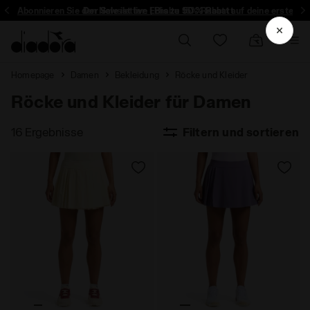
Abonnieren Sie den Newsletter: Erhalte 15% Rabatt auf deine erste Be
Der Sale ist live | Bis zu 50 % Rabatt
Homepage
Damen
Bekleidung
Röcke und Kleider
Röcke und Kleider für Damen
16 Ergebnisse
Filtern und sortieren