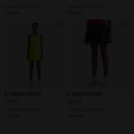
Art weiter besuchen. Sie können die erweiterte Cookie-
Damen-Tennis-Outfit
Damen-Tennis-Outfit
5 Farben
5 Farben
Information einsehen, indem Sie den
folgenden
Link
anklicken.
Damen-Tennis-Outfit L. DRESS COURT FLUO GELB DD -
Tennisrock - Damen L. SKIR
L. DRESS COURT
L. SKIRT COURT
50,00 €
30,00 €
Damen-Tennis-Outfit
Tennisrock - Damen
5 Farben
3 Farben