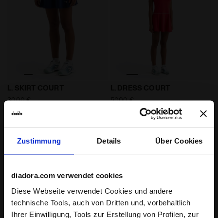
Tennisrock - Damen L. SKIRT COURT GUTBLAU - Diador
Damen-Tennis-Outfit L. D
L. SKIRT COURT
L. DRESS COURT
30,00 €
50,00 €
Tennisrock - Damen
Damen-Tennis-Outfit
3 Farben
5 Farben
Zustimmung
Details
Über Cookies
diadora.com verwendet cookies
Diese Webseite verwendet Cookies und andere
technische Tools, auch von Dritten und, vorbehaltlich
Ihrer Einwilligung, Tools zur Erstellung von Profilen, zur