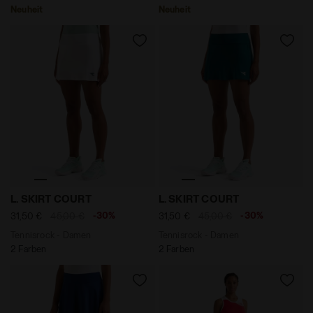
Neuheit
Neuheit
Tennisrock - Damen L. SKIRT COURT STRAHLEND WEISS
Tennisrock - Damen L. SKI
L. SKIRT COURT
L. SKIRT COURT
-30%
-30%
31,50 €
45,00 €
31,50 €
45,00 €
Tennisrock - Damen
Tennisrock - Damen
2 Farben
2 Farben