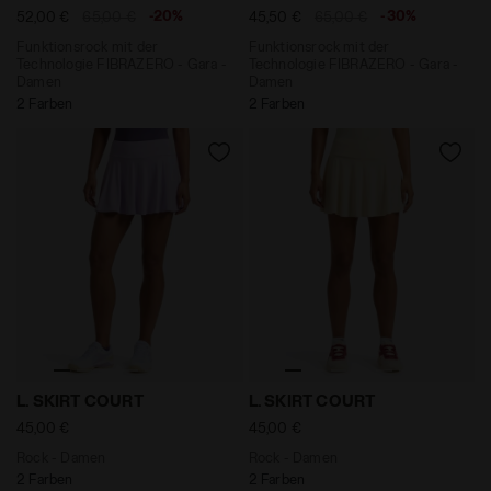
-20%
-30%
52,00 €
65,00 €
45,50 €
65,00 €
Funktionsrock mit der
Funktionsrock mit der
Technologie FIBRAZERO - Gara -
Technologie FIBRAZERO - Gara -
Damen
Damen
2 Farben
2 Farben
Rock - Damen L. SKIRT COURT ORCHIDEE BLUETE - Di
Rock - Damen L. SKIRT CO
L. SKIRT COURT
L. SKIRT COURT
45,00 €
45,00 €
Rock - Damen
Rock - Damen
2 Farben
2 Farben