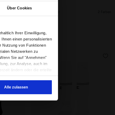
28,00 €
Über Cookies
2 Farben
Schienbeinschoner
2 Farben
ltlich Ihrer Einwilligung,
 Ihnen einen personalisierten
r Nutzung von Funktionen
zialen Netzwerken zu
. Wenn Sie auf "Annehmen"
llung, zur Analyse, auch im
eit ändern oder die erteilte
r Fußzeile der Webseite zu
die Webseite mit den
Alle zulassen
er Art weiter besuchen. Sie