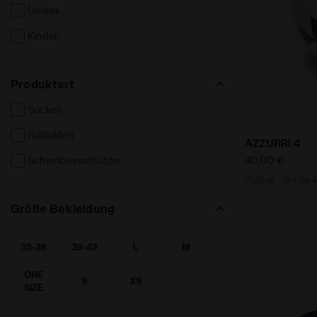
Unisex
Kinder
Produktart
Socken
Fußbällen
Fußball - G
AZZURRI 4
40,00 €
Schienbeinschützer
Fußball - Größe 
Größe Bekleidung
35-38
39-42
L
M
SUCHE NACH GRÖSSE - 35-38
SUCHE NACH GRÖSSE - 39-42
SUCHE NACH GRÖSSE - L
SUCHE NACH GRÖSSE - M
ONE
S
XS
SUCHE NACH GRÖSSE - ONE SIZE
SUCHE NACH GRÖSSE - S
SUCHE NACH GRÖSSE - XS
SIZE