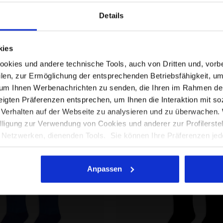
32,00 €
Details
er
2 Farben
Schienbeinschoner
Befinden Sie sich im richtigen Land?
kies
Wählen Sie das Land aus, in das der Versand erfolgen
kies und andere technische Tools, auch von Dritten und, vorbeha
soll
filen, zur Ermöglichung der entsprechenden Betriebsfähigkeit, um
 um Ihnen Werbenachrichten zu senden, die Ihren im Rahmen de
DE/DE
EN/US
gten Präferenzen entsprechen, um Ihnen die Interaktion mit so
 Verhalten auf der Webseite zu analysieren und zu überwachen
Alle Länder anzeigen
willigung zur Verwendung von Cookies und anderer zur Profilerste
etzwerken, dienenden Tools. Sie können Ihre Präferenzen jederz
m Sie auf "Personalisieren" klicken (diese Option ist auch in de
in der oberen rechten Ecke dieses Banners klicken, können Sie 
Anpassen
mit ohne Cookies und anderer Tracking-Tools als jene technisch
e-Information einsehen, indem Sie den folgenden
Link
anklicken.