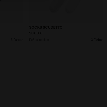
DETTO SCHWARZ - Diadora
Fußballsocken SOCKS SCUDETTO STRAHL
SOCKS SCUDETTO
20,00 €
3 Farben
Fußballsocken
3 Farben