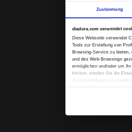
28,00 €
Zustimmung
Schienbeinschon
diadora.com verwendet coo
Diese Webseite verwendet Coo
Tools zur Erstellung von Pro
Browsing-Service zu bieten,
und des Web-Browsings gezei
ermöglichen und/oder um Ihr
klicken, erteilen Sie die Ein
Zusammenhang mit sozialen N
Einwilligung widerrufen, inde
finden). Wenn Sie auf das X 
Standardeinstellungen und so
können die erweiterte Cooki