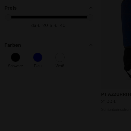
Preis
da €
a €
Farben
Schwarz
Blau
Weiß
Schienbeins
PT AZZURRI H
21,00 €
Schienbeinschon