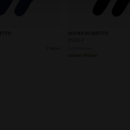
en SOCKS SCUDETTO MAZARINBLAU - Diadora
Fußballsocken SOCKS SCU
ETTO
SOCKS SCUDETTO
20,00 €
3 Farben
Fußballsocken
letzten Stücke