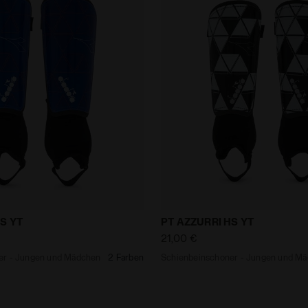
choner - Jungen und Mädchen PT AZZURRI HS YT MAZARI
Schienbeinschoner - Jun
S YT
PT AZZURRI HS YT
21,00 €
er - Jungen und Mädchen
2 Farben
Schienbeinschoner - Jungen und M