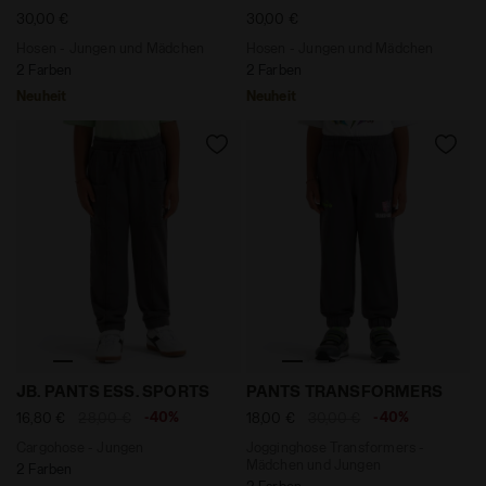
30,00 €
30,00 €
Hosen - Jungen und Mädchen
Hosen - Jungen und Mädchen
2 Farben
2 Farben
Neuheit
Neuheit
Cargohose - Jungen JB. PANTS ESS. SPORTS TURBULE
Jogginghose Transformers
JB. PANTS ESS. SPORTS
PANTS TRANSFORMERS
-40%
-40%
16,80 €
28,00 €
18,00 €
30,00 €
Cargohose - Jungen
Jogginghose Transformers -
Mädchen und Jungen
2 Farben
2 Farben