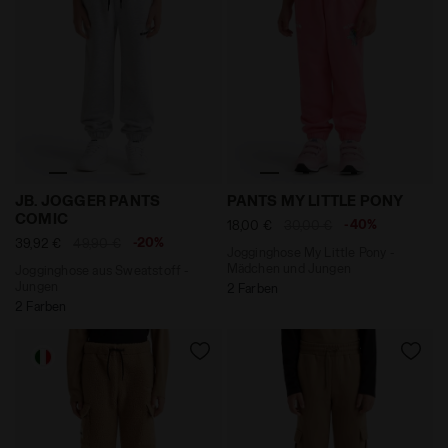
Jogginghose aus Sweatstoff - Jungen JB. JOGGER P
Jogginghose My Little Po
JB. JOGGER PANTS
PANTS MY LITTLE PONY
COMIC
-40%
18,00 €
30,00 €
-20%
39,92 €
49,90 €
Jogginghose My Little Pony -
Mädchen und Jungen
Jogginghose aus Sweatstoff -
Jungen
2 Farben
2 Farben