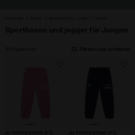
Homepage
Kinder
Bekleidung für Jungen
Hosen
Sporthosen und jogger für Jungen
15 Ergebnisse
Filtern und sortieren
Hosen - Jungen und Mädchen JU. PANTS SONIC (FT) K
Hosen - Jungen und Mädche
JU. PANTS SONIC (FT)
JU. PANTS SONIC (FT)