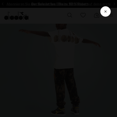
Abonnieren Sie den Newsletter: Erhalte 15% Rabatt auf deine erste Be
Der Sale ist live | Bis zu 50 % Rabatt