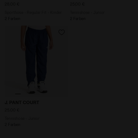
Webseite mit den Standardeinstellungen und somit ohne
28,00 €
25,00 €
Cookies und anderer Tracking-Tools als jene technischer
Sporthose - Regular Fit - Kinder
Tennishose - Junior
Art weiter besuchen. Sie können die erweiterte Cookie-
2 Farben
2 Farben
Information einsehen, indem Sie den
folgenden
Link
anklicken.
Tennishose - Junior J. PANT COURT GUTBLAU - Diadora
J. PANT COURT
25,00 €
Tennishose - Junior
2 Farben