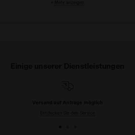
Designs. Sehen Sie sich je nach Bedarf unsere
+
Mehr anzeigen
Unisex Hosen
,
Tennishosen
oder
Leggings
an.
Einige unserer Dienstleistungen
Versand auf Anfrage möglich
Entdecken Sie den Service