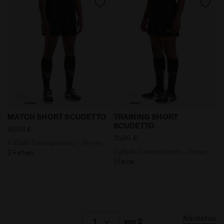
Fußball-Trainingsshorts - Herren MATCH SHORT SCUD
Fußball-Trainingsshorts -
MATCH SHORT SCUDETTO
TRAINING SHORT
SCUDETTO
45,00 €
35,00 €
Fußball-Trainingsshorts - Herren
Fußball-Trainingsshorts - Unisex
2 Farben
1 Farbe
Nächstes
1
von 2