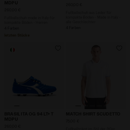
MDPU
Information einsehen, indem Sie den
260,00 €
260,00 €
folgenden
Link
anklicken.
Fußballschuh aus Leder für
kompakte Böden - Made in Italy -
Fußballschuh made in Italy für
alle Geschlechter
kompakte Böden - Herren
4 Farben
4 Farben
letzten Stücke
Fußballschuh made in Italy für kompakte Böden - Gen
Fußballtrikot im Stil der 
BRASIL ITA OG 94 LT+ T
MATCH SHIRT SCUDETTO
MDPU
75,00 €
260,00 €
Fußballtrikot im Stil der 90er