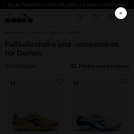
ren Sie den Newsletter: Erhalte 15% Rabatt auf deine erste Bestellung
Homepage
Damen
Sport
Fußball
Fußballschuhe und -accessoires
für Damen
31 Ergebnisse
Filtern und sortieren