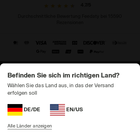
4.7/5
Durchschnittliche Bewertung Feedaty bei 15590
Rezensionen
Befinden Sie sich im richtigen Land?
© Copyright 2021-2026 Diadora S.p.A. All rights reserved
Wählen Sie das Land aus, in das der Versand
Datenschutz
erfolgen soll
Cookie
DE/DE
EN/US
Terms and Conditions
Sitemap
Alle Länder anzeigen