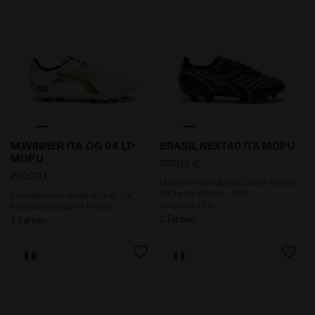
Fußballschuh made in Italy für kompakte Böden - Her
Umweltfreundliche Calcio-B
M.WINNER ITA OG 94 LT+
BRASIL NEXT40 ITA MDPU
MDPU
260,00 €
260,00 €
Umweltfreundliche Calcio-Boots
für feste Böden - Alle
Fußballschuh made in Italy für
Geschlechter
kompakte Böden - Herren
2 Farben
4 Farben