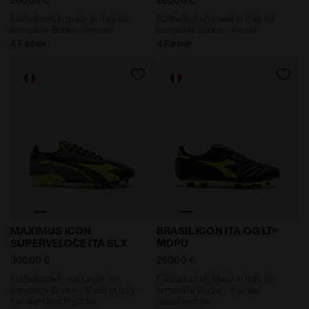
Fußballschuh made in Italy für
Fußballschuh made in Italy für
kompakte Böden - Herren
kompakte Böden - Herren
4 Farben
4 Farben
Fußballschuh aus Leder für kompakte Böden - Made in
Fußballschuh Made in Italy
MAXIMUS ICON
BRASIL ICON ITA OG LT+
SUPERVELOCE ITA SLX
MDPU
300,00 €
260,00 €
Fußballschuh aus Leder für
Fußballschuh Made in Italy für
kompakte Böden - Made in Italy -
kompakte Böden - Für alle
Für alle Geschlechter
Geschlechter