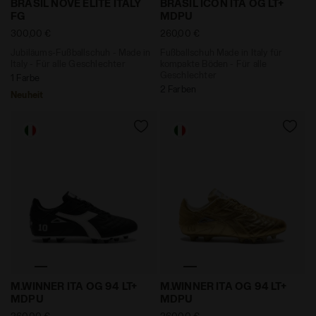
BRASIL NOVE ELITE ITALY
BRASIL ICON ITA OG LT+
FG
MDPU
300,00 €
260,00 €
Jubiläums-Fußballschuh - Made in
Fußballschuh Made in Italy für
Italy - Für alle Geschlechter
kompakte Böden - Für alle
Geschlechter
1 Farbe
2 Farben
Neuheit
Fußballschuh made in Italy für kompakte Böden - Her
Fußballschuh made in Italy
M.WINNER ITA OG 94 LT+
M.WINNER ITA OG 94 LT+
MDPU
MDPU
260,00 €
260,00 €