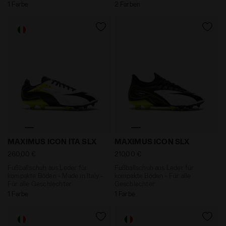
1 Farbe
2 Farben
Fußballschuh aus Leder für kompakte Böden - Made in
Fußballschuh aus Leder fü
MAXIMUS ICON ITA SLX
MAXIMUS ICON SLX
260,00 €
210,00 €
Fußballschuh aus Leder für
Fußballschuh aus Leder für
kompakte Böden - Made in Italy -
kompakte Böden - Für alle
Für alle Geschlechter
Geschlechter
1 Farbe
1 Farbe