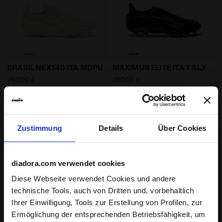
Umweltfreundliche Calcio-Boots für feste Böden - A
Fußballschuh aus Leder für 
BRASIL NEXT40 ITA MDPU
MAXIMUS ELITE ITA T SLX
260,00 €
260,00 €
Umweltfreundliche Calcio-Boots
Fußballschuh aus Leder für
für feste Böden - Alle
kompakte Böden - Made in Italy -
Geschlechter
alle Geschlechter
2 Farben
4 Farben
Zustimmung
Details
Über Cookies
diadora.com verwendet cookies
Diese Webseite verwendet Cookies und andere
technische Tools, auch von Dritten und, vorbehaltlich
Ihrer Einwilligung, Tools zur Erstellung von Profilen, zur
Ermöglichung der entsprechenden Betriebsfähigkeit, um