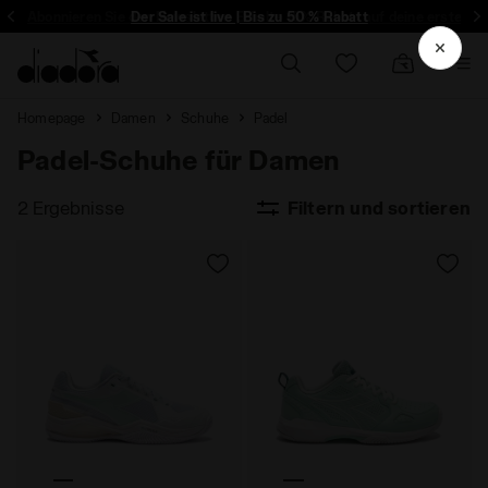
Abonnieren Sie den Newsletter: Erhalte 15% Rabatt auf deine erste Be
Der Sale ist live | Bis zu 50 % Rabatt
Homepage
Damen
Schuhe
Padel
Padel-Schuhe für Damen
2 Ergebnisse
Filtern und sortieren