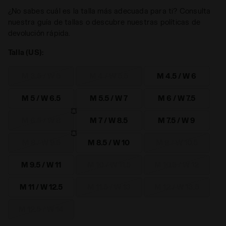
¿No sabes cuál es la talla más adecuada para ti? Consulta
nuestra guía de tallas o descubre nuestras políticas de
devolución rápida.
Talla (US):
M 3.5 / W 5
M 4 / W 5.5
M 4.5 / W 6
M 5 / W 6.5
M 5.5 / W 7
M 6 / W 7.5
M 6.5 / W 8
M 7 / W 8.5
M 7.5 / W 9
M 8 / W 9.5
M 8.5 / W 10
M 9 / W 10.5
M 9.5 / W 11
M 10 / W 11.5
M 10.5 / W 12
M 11 / W 12.5
M 11.5 / W 13
M 12 / W 13.5
M 12.5 / W 14