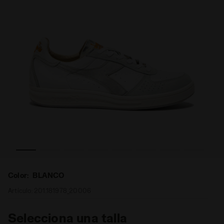
los géneros B.ELITE FORO USED ITALIA BLANCO - Diadora
Zapatilla Heritage de piel - Made in Italy - Para todos 
Color:
BLANCO
Artículo:
201.181978_20006
Selecciona una talla