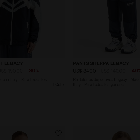
 - Made in Italy - Para todos los géneros TRACK JACKET
Pantalones deportivos Leg
T LEGACY
PANTS SHERPA LEGACY
-30%
-40
US$ 190,00
US$ 84,00
US$ 140,00
Pantalones deportivos Legacy - Made
1 Color
Italy - Para todos los géneros