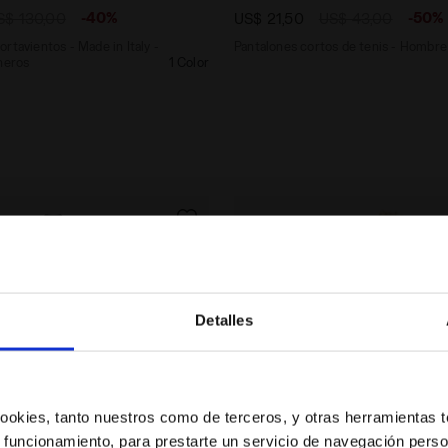
-40%
-50%
S$ 130,00
US$ 21,50
US$ 43,00
rtavientos - Made in Italy -
Pantalones cortos de tenis - Hombre
neros
1 Color
Detalles
¿Estás en el país correcto?
Selecciona el país al que quieres realizar el envío
 cookies, tanto nuestros como de terceros, y otras herramientas 
 funcionamiento, para prestarte un servicio de navegación perso