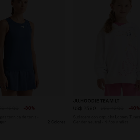
 mangas técnica de tenis - Competición - Mujer L. TANK
Sudadera con capucha Loon
JU.HOODIE TEAM LT
-30%
-40
S$ 48,00
US$ 25,80
US$ 43,00
as técnica de tenis -
Sudadera con capucha Looney Tunes
jer
2 Colores
Gender neutral - Niños y niñas