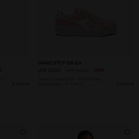
 LEGACY AZUL NOCHE - Diadora
acy - Made in Italy - Para todos los géneros PANTS SHE
Zapatillas deportivas - Niños/niñas y 
GAME STEP GS 2.0
%
-40%
US$ 28,80
US$ 48,00
 in
Zapatillas deportivas - Niños/niñas y
2 Colores
adolescentes - 8-16 años
3 Colores