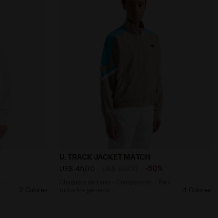
 ICON AZUL BANDERIN - Diadora
ey Tunes - Gender neutral - Niños y niñas JU.HOODIE TE
Chaqueta de tenis - Competición - Para
U. TRACK JACKET MATCH
%
-50%
US$ 45,00
US$ 90,00
 -
Chaqueta de tenis - Competición - Para
2 Colores
todos los géneros
4 Colores