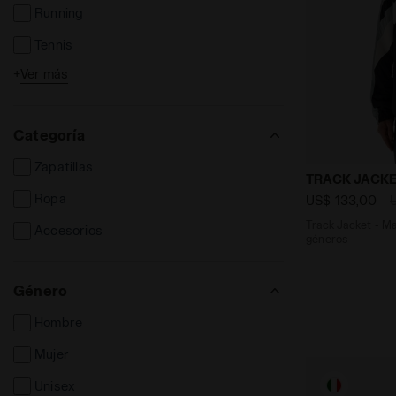
Running
Tennis
+
Ver más
Football
Categoría
Zapatillas
Track Jacket
TRACK JACKE
Ropa
US$ 133,00
Track Jacket - Made in Italy - Para todos los
Accesorios
géneros
Género
Hombre
Mujer
Unisex