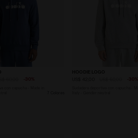
ortiva con capucha - Made in Italy - Gender neutral HO
Sudadera deportiva con ca
O
HOODIE LOGO
-30%
-30
S$ 60,00
US$ 42,00
US$ 60,00
va con capucha - Made in
Sudadera deportiva con capucha - M
tral
7 Colores
Italy - Gender neutral