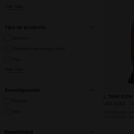
+
Ver más
Niños
Tipo de producto
Zapatos
Camiseta de manga corta
Polo
+
Ver más
Camiseta de manga larga
Pantalones cortos y bermudas
Amortiguación
Pantalones largos
Camiseta sin
L. TANK ICON
Regular
Leggins y medias
US$ 33,60
U
Alto
Camiseta sin mang
Chaqueta
Competición - Mu
Chaleco
Reactividad