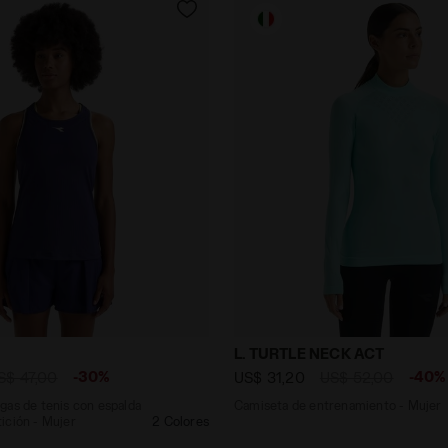
 mangas de tenis con espalda cruzada - Competición - M
Camiseta de entrenamiento
L. TURTLE NECK ACT
-30%
-40%
S$ 47,00
US$ 31,20
US$ 52,00
gas de tenis con espalda
Camiseta de entrenamiento - Mujer
ición - Mujer
2 Colores