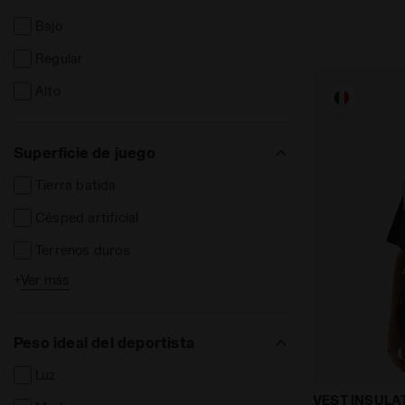
Sudaderas
Bajo
Chaquetas deportivas
Regular
Camisetas sin mangas
Alto
Sostenes deportivos
Chándal
Superficie de juego
Faldas
Tierra batida
Vestidos
Césped artificial
Atuendos para niños
Terrenos duros
Zapatillas
+
Ver más
Terrenos blandos/mojados
Sombreros y gorras
Superficies duras
Bandas y bufandas
Peso ideal del deportista
Superficies sintéticas
Calcetines
Luz
Terrenos interiores / parquet
Long Sleeve Polo
Chaleco Lega
VEST INSULA