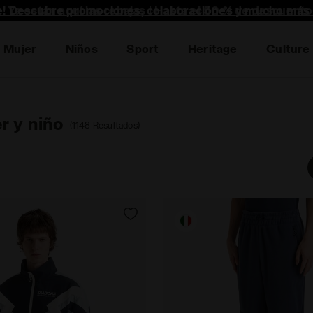
te! Descubre promociones, colaboraciónes y mucho más 
Mujer
Niños
Sport
Heritage
Culture
r y niño
(1148 Resultados)