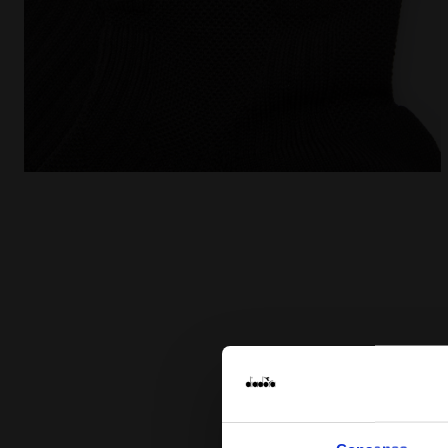
Calzini da running CUSHION QUARTER SOCKS NERO -