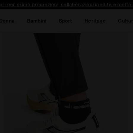
pri per primo promozioni, collaborazioni inedite e molto a
Donna
Bambini
Sport
Heritage
Cultu