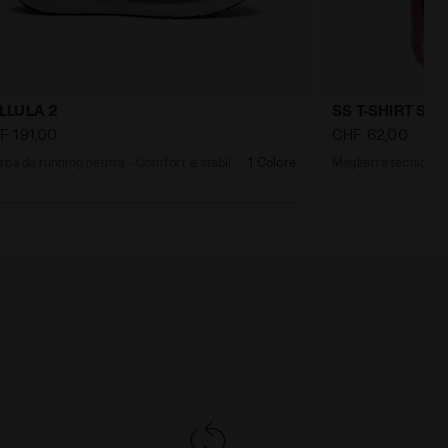
LLULA 2
SS T-SHIRT S
F 191,00
CHF 62,00
Scarpa da running neutra - Comfort e stabilità - Uomo
1 Colore