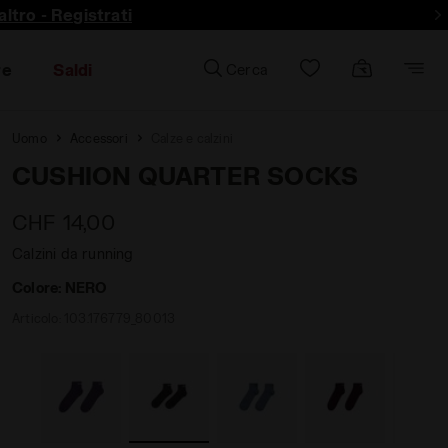
ltro - Registrati
re
Saldi
Cerca
Uomo
Accessori
Calze e calzini
CUSHION QUARTER SOCKS
CHF 14,00
Calzini da running
Colore:
NERO
Articolo:
103.176779_80013