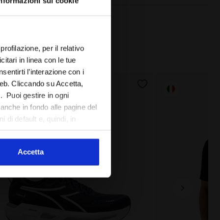
nformazioni sui cookie
rofilazione, per il relativo
tari in linea con le tue
sentirti l’interazione con i
web. Cliccando su Accetta,
l. Puoi gestire in ogni
anche in fondo alle pagine del
 di default e, quindi, in
Accetta