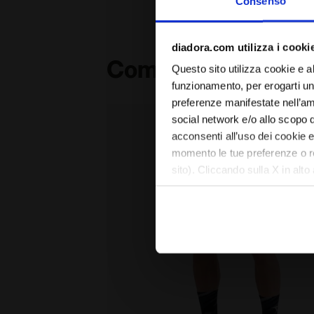
Consenso
diadora.com utilizza i cooki
Completa il look
Questo sito utilizza cookie e al
funzionamento, per erogarti un 
preferenze manifestate nell’ambi
social network e/o allo scopo 
acconsenti all’uso dei cookie e 
momento le tue preferenze o r
sito). Cliccando sulla X in alto
assenza di cookie e altri strum
Puoi consultare l’informativa 