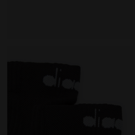
Calzini da running CUSHION QUARTER SOCKS NERO -