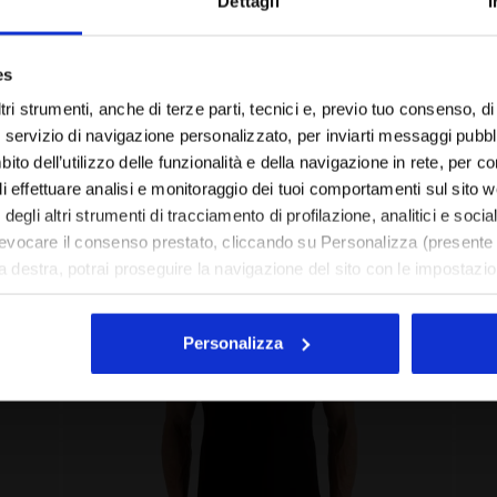
Dettagli
I
Sei nel paese giusto?
es
Seleziona il paese in cui vuoi effettuare la spedizione
tri strumenti, anche di terze parti, tecnici e, previo tuo consenso, di p
servizio di navigazione personalizzato, per inviarti messaggi pubblici
IT/CH
EN/US
to dell’utilizzo delle funzionalità e della navigazione in rete, per con
di effettuare analisi e monitoraggio dei tuoi comportamenti sul sito 
degli altri strumenti di tracciamento di profilazione, analitici e socia
Vedi tutti i paesi
evocare il consenso prestato, cliccando su Personalizza (presente 
 a destra, potrai proseguire la navigazione del sito con le impostazioni
enti di tracciamento diversi da quelli tecnici.
estesa sui cookie cliccando
qui
.
Personalizza