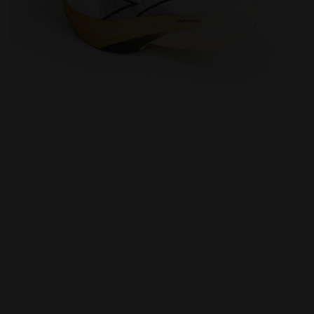
 Diadora
Calzini da running CUSHION QUARTER SOCKS NERO - D