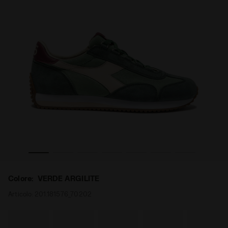
EVO VERDE ARGILITE - Diadora
Sneaker Heritage - Per ogni genere EQUIPE CANVAS SW 
Colore:
VERDE ARGILITE
Articolo:
201.181576_70202