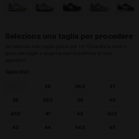
Seleziona una taglia per procedere
Sei indeciso sulla taglia giusta per te? Consulta la nostra
guida alle taglie o scopri le nostre politiche di reso
agevolato.
Taglia (EU):
35.5
36
36.5
37
38
38.5
39
40
40.5
41
42
42.5
43
44
44.5
45