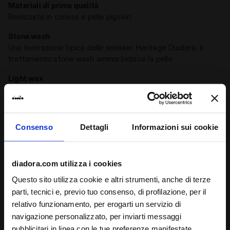
Materiali di prima qualità
Realizzata in canvas e pelle pigskin
Stone wash
Una lavorazione tipica delle sneaker Heritage Diadora, il
trattamento stone wash ammorbidisce la pelle
Light wax
Una finitura tipica delle sneaker Heritage Diadora, la
ceratura accentua il naturale colore della pelle e la
protegge, rendendola più resistente all’acqua. Il processo di
waxing Diadora lascia delle imperfezioni che rendono ogni
Consenso
Dettagli
Informazioni sui cookie
sneaker unica
diadora.com utilizza i cookies
Dettagli del prodotto
Questo sito utilizza cookie e altri strumenti, anche di terze
Tomaia
Tessuto canvas - Pelle pigskin -
parti, tecnici e, previo tuo consenso, di profilazione, per il
Trattamento stone washed e leggera
relativo funzionamento, per erogarti un servizio di
ceratura sulla suola
navigazione personalizzato, per inviarti messaggi
Valutazioni e recensioni
pubblicitari in linea con le tue preferenze manifestate