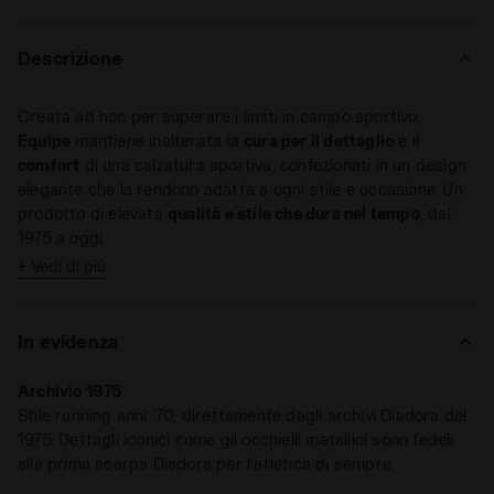
Descrizione
Creata ad hoc per superare i limiti in campo sportivo,
Equipe
mantiene inalterata la
cura per il dettaglio
e il
comfort
di una calzatura sportiva, confezionati in un design
elegante che la rendono adatta a ogni stile e occasione. Un
prodotto di elevata
qualità e stile che dura nel tempo
, dal
1975 a oggi.
+ Vedi di più
Equipe Canvas SW Evo
è realizzata in canvas e pelle pigskin.
Come ogni variante di Equipe, anche questa sneaker
Heritage è resa unica dai trattamenti
stone wash
e
wax
.
In evidenza
Archivio 1975
Stile running anni ‘70, direttamente dagli archivi Diadora del
1975. Dettagli iconici come gli occhielli metallici sono fedeli
alla prima scarpa Diadora per l’atletica di sempre