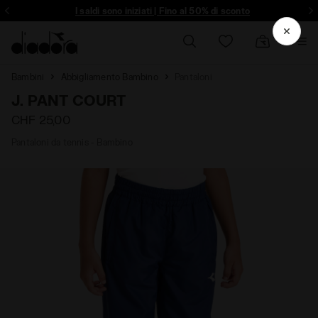
ltro - Registrati
I saldi sono iniziati | Fino al 50% di sconto
Bambini
Abbigliamento Bambino
Pantaloni
J. PANT COURT
CHF 25,00
Pantaloni da tennis - Bambino