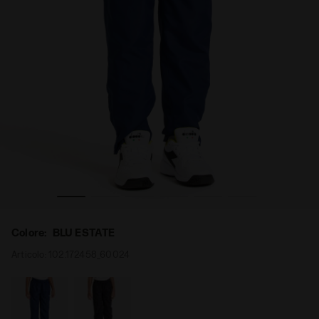
 - Diadora
Pantaloni da tennis - Bambino J. PANT COURT BLU ESTATE
Colore:
BLU ESTATE
Articolo:
102.172458_60024