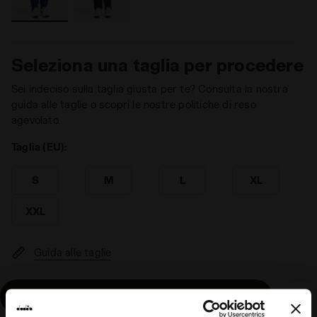
Seleziona una taglia per procedere
Sei indeciso sulla taglia giusta per te? Consulta la nostra
guida alle taglie o scopri le nostre politiche di reso
agevolato.
Taglia (EU):
S
M
L
XL
XXL
Guida alle taglie
Aggiungi