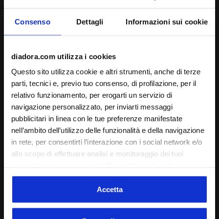
La consegna è generalmente effettuata tra i 3 ed i 5
Consenso
Dettagli
Informazioni sui cookie
giorni dal quando l'ordine viene inserito.
diadora.com utilizza i cookies
Spedizione
Resi
Questo sito utilizza cookie e altri strumenti, anche di terze
parti, tecnici e, previo tuo consenso, di profilazione, per il
relativo funzionamento, per erogarti un servizio di
navigazione personalizzato, per inviarti messaggi
Descrizione
pubblicitari in linea con le tue preferenze manifestate
nell’ambito dell’utilizzo delle funzionalità e della navigazione
Pantalone in leggera microfibra con funzionale zip a fondo
in rete, per consentirti l’interazione con i social network e/o
gamba. Ideale per proteggerti durante le giornate più
allo scopo di effettuare analisi e monitoraggio dei tuoi
fredde e ventose.
comportamenti sul sito web. Cliccando su Accetta,
acconsenti all’uso dei cookie e degli altri strumenti di
Dettagli del prodotto
tracciamento di profilazione, analitici e social. Puoi gestire
Accetta
in ogni momento le tue preferenze o revocare il consenso
Materiali
100% PL | Fodera 100% PL
prestato, cliccando su Personalizza (presente anche in