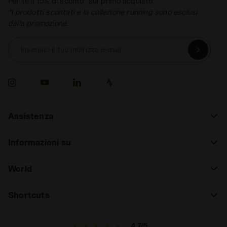
Per te il 15% di sconto* sul primo acquisto.
*I prodotti scontati e la collezione running sono esclusi
dalla promozione.
Inserisci il tuo indirizzo e-mail
Assistenza
Informazioni su
World
Shortcuts
4.7/5