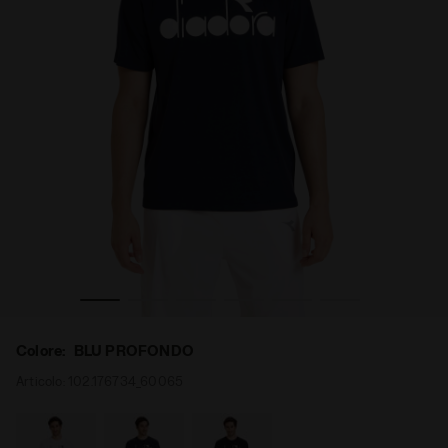
U PROFONDO - Diadora
T-shirt da tennis - Uomo SS T-SHIRT DIADORA CLUB BL
Colore:
BLU PROFONDO
Articolo:
102.176734_60065