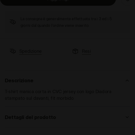
La consegna è generalmente effettuata tra i 3 ed i 5
giorni dal quando l'ordine viene inserito.
Spedizione
Resi
Descrizione
T-shirt manica corta in CVC jersey con logo Diadora
stampato sul davanti, fit morbido
Dettagli del prodotto
Materiali
60% CO 40% PL