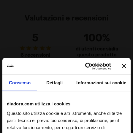
Valutazioni e recensioni
5
100%
di utenti consiglia
questo prodotto
6 recensioni
Calzata
Consenso
Dettagli
Informazioni sui cookie
stretta
regolare
larga
Comfort
diadora.com utilizza i cookies
inadeguata
eccellente
Questo sito utilizza cookie e altri strumenti, anche di terze
parti, tecnici e, previo tuo consenso, di profilazione, per il
Qualità
relativo funzionamento, per erogarti un servizio di