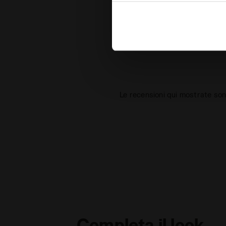
assenza di cookie e altri strum
Puoi consultare l’informativa 
Le recensioni qui mostrate son
Completa il look