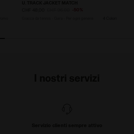
U. TRACK JACKET MATCH
-50%
CHF 48,00
CHF 96,00
 Uomo
Giacca da tennis - Gara - Per ogni genere
4 Colori
I nostri servizi
Servizio clienti sempre attivo