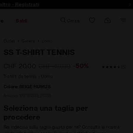
ltro - Registrati
re
Saldi
Cerca
Outlet
Genere
Uomo
SS T-SHIRT TENNIS
-50%
CHF 20,00
CHF 40,00
4.8 / 5 Valuta
(5)
T-shirt da tennis - Uomo
Colore:
BEIGE HUMUS
Articolo:
102.181528_25158
Seleziona una taglia per
procedere
Sei indeciso sulla taglia giusta per te? Consulta la nostra