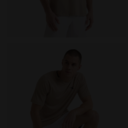
T-shirt da tennis - Uomo SS T-SHIRT TENNIS BEIGE H