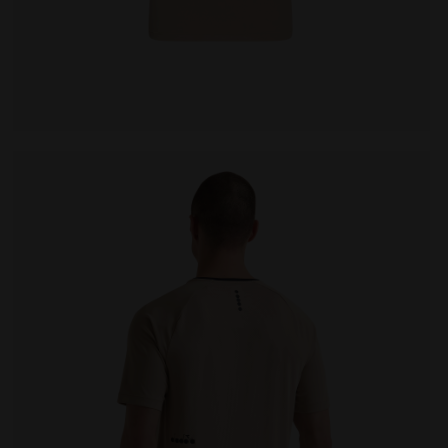
UMUS - Diadora
T-shirt da tennis - Uomo SS T-SHIRT TENNIS BEIGE HU