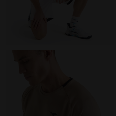
T-shirt da tennis - Uomo SS T-SHIRT TENNIS BEIGE H