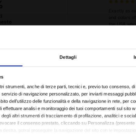
%
Exactly as ex
i
and colors of
uesto
the USA who 
to
Consigli
Verified pur
Dettagli
I
larga
Sei nel paese giusto?
es
Soft and stre
Seleziona il paese in cui vuoi effettuare la spedizione
tri strumenti, anche di terze parti, tecnici e, previo tuo consenso, di p
2026 !
eccellente
servizio di navigazione personalizzato, per inviarti messaggi pubblici
Consigli
IT/CH
EN/US
to dell’utilizzo delle funzionalità e della navigazione in rete, per con
Verified pur
di effettuare analisi e monitoraggio dei tuoi comportamenti sul sito 
degli altri strumenti di tracciamento di profilazione, analitici e socia
eccellente
Vedi tutti i paesi
evocare il consenso prestato, cliccando su Personalizza (presente 
 a destra, potrai proseguire la navigazione del sito con le impostazioni