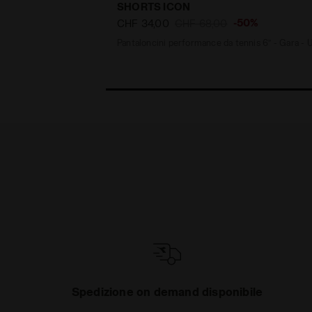
SHORTS ICON
-50%
CHF 34,00
CHF 68,00
Pantaloncini performance da tennis 6’’ - Gara -
Spedizione on demand disponibile