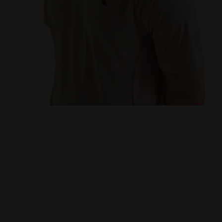
T-shirt da tennis - Uomo SS T-SHIRT TENNIS BEIGE H