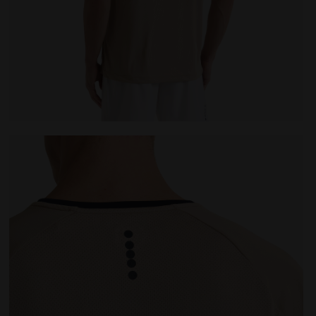
UMUS - Diadora
T-shirt da tennis - Uomo SS T-SHIRT TENNIS BEIGE HU