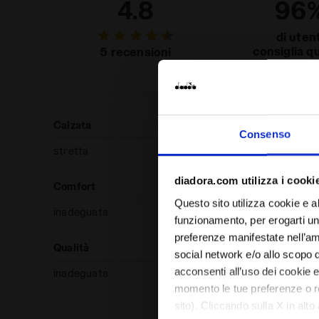
4.8
96
di utent
consiglia q
5 recensioni
prodot
Calzata
Consenso
stretta
regolare
diadora.com utilizza i cooki
Comfort
Questo sito utilizza cookie e al
inadeguata
funzionamento, per erogarti un 
preferenze manifestate nell’ambi
Qualità
social network e/o allo scopo 
acconsenti all’uso dei cookie e 
inadeguata
momento le tue preferenze o r
sito). Cliccando sulla X in alto