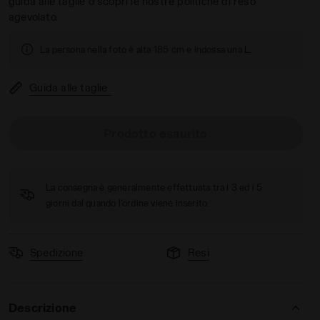
guida alle taglie o scopri le nostre politiche di reso
agevolato.
La persona nella foto è alta 185 cm e indossa una L.
Guida alle taglie
MUS - Diadora
Prodotto esaurito
La consegna è generalmente effettuata tra i 3 ed i 5
giorni dal quando l'ordine viene inserito.
Spedizione
Resi
Descrizione