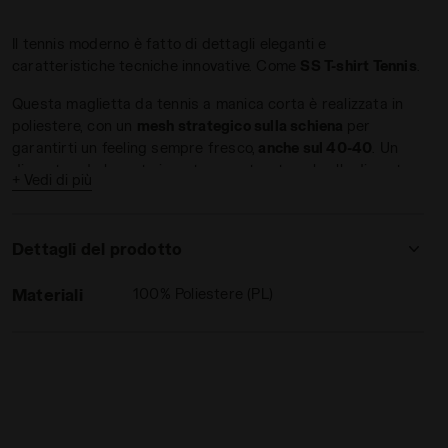
Il tennis moderno è fatto di dettagli eleganti e
caratteristiche tecniche innovative. Come
SS T-shirt Tennis
.
Questa maglietta da tennis a manica corta è realizzata in
poliestere, con un
mesh strategico sulla schiena
per
garantirti un feeling sempre fresco,
anche sul 40-40
. Un
discreto ed elegante inserto a contrasto sul collo dimostra
+ Vedi di più
MUS - Diadora
come a volte i piccoli dettagli fanno tutta la differenza.
Dettagli del prodotto
Materiali
100% Poliestere (PL)