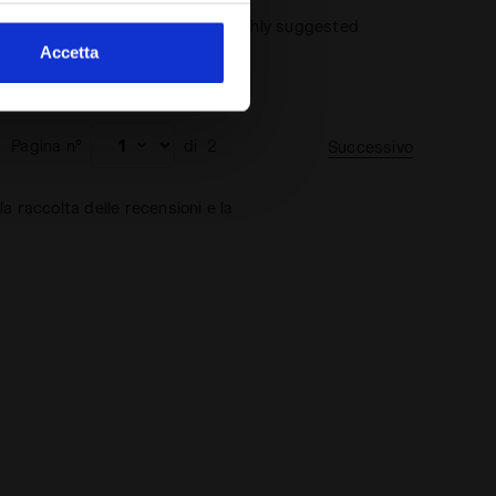
or and the fit of the product. Highly suggested
Accetta
chaser
Pagina n°
di
2
Successivo
 raccolta delle recensioni e la