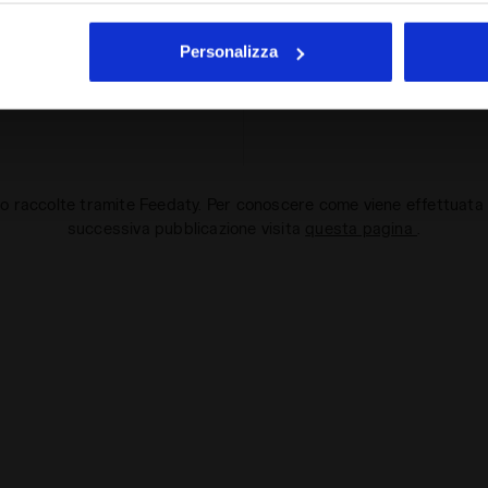
enti di tracciamento diversi da quelli tecnici.
Loved the col
estesa sui cookie cliccando
qui
.
Personalizza
Verified pur
o raccolte tramite Feedaty. Per conoscere come viene effettuata la
successiva pubblicazione visita
questa pagina
.