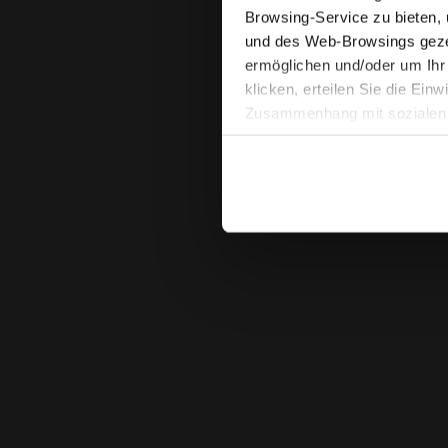
Browsing-Service zu bieten,
und des Web-Browsings gezei
ermöglichen und/oder um Ihr
klicken, erteilen Sie die Ein
Zusammenhang mit sozialen N
Einwilligung widerrufen, inde
finden). Wenn Sie auf das X 
Standardeinstellungen und so
können die erweiterte Cooki