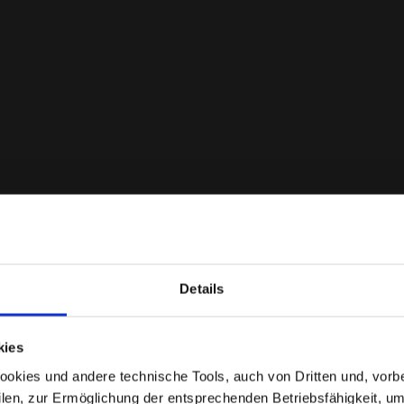
Details
Befinden Sie sich im richtigen Land?
kies
Wählen Sie das Land aus, in das der Versand erfolgen
kies und andere technische Tools, auch von Dritten und, vorbeha
soll
filen, zur Ermöglichung der entsprechenden Betriebsfähigkeit, um