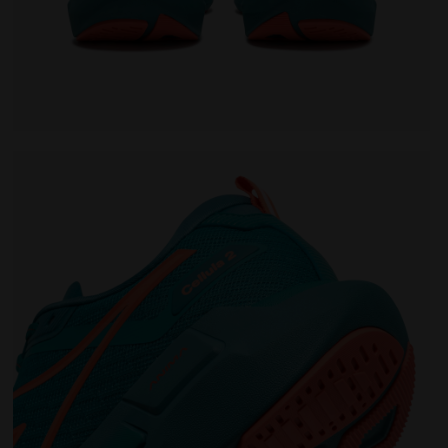
n CELLULA 2 LAPIS /HARBOR BLUE - Diadora
Neutraler Laufschuh - Komfort und Stabilität - Herren