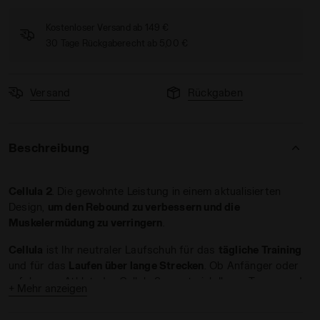
Kostenloser Versand ab 149 €
30 Tage Rückgaberecht ab 5,00 €
Versand
Rückgaben
 CELLULA 2 LAPIS /HARBOR BLUE - Diadora
Beschreibung
Cellula 2
. Die gewohnte Leistung in einem aktualisierten
Design,
um den Rebound zu verbessern und die
Muskelermüdung zu verringern
.
Cellula
ist Ihr neutraler Laufschuh für das
tägliche Training
und für das
Laufen über lange Strecken
. Ob Anfänger oder
erfahrener Athlet, der Cellula 2 passt sich Ihrem Tempo und
+ Mehr anzeigen
Ihren Zielen an und unterstützt Sie bei unterschiedlichen
Trainingseinheiten.