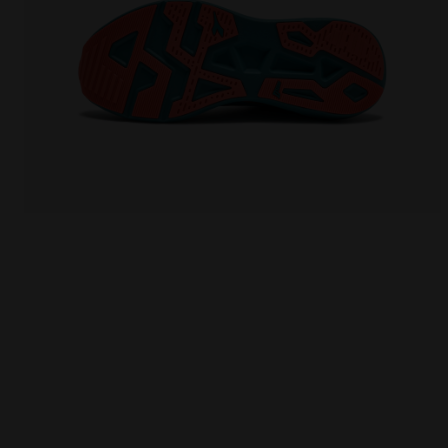
Neutraler Laufschuh - Komfort und Stabilität - Herre