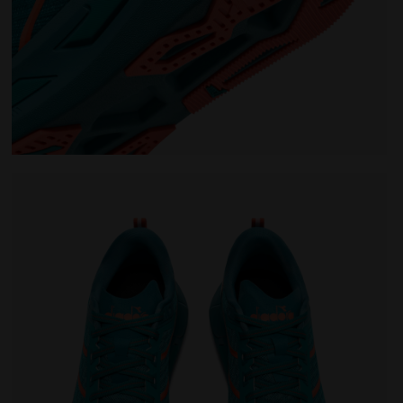
n CELLULA 2 LAPIS /HARBOR BLUE - Diadora
Neutraler Laufschuh - Komfort und Stabilität - Herren