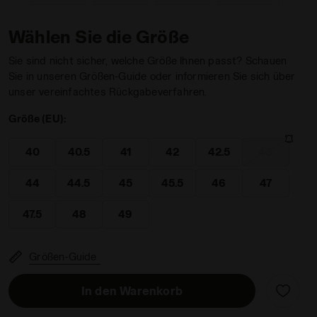
Wählen Sie die Größe
Sie sind nicht sicher, welche Größe Ihnen passt? Schauen
Sie in unseren Größen-Guide oder informieren Sie sich über
unser vereinfachtes Rückgabeverfahren.
 CELLULA 2 LAPIS /HARBOR BLUE - Diadora
Größe (EU):
40
40.5
41
42
42.5
43
44
44.5
45
45.5
46
47
47.5
48
49
Größen-Guide
In den Warenkorb