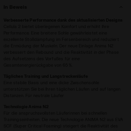
In Beweis
Die breite Sohle sorgt für höchsten Tragekomfort, während
die Einführung von Anima N2 den Rückstoß und den
Verbesserte Performance dank des aktualisierten Designs
Vortrieb beim Aufsetzen des Fußes verbessert. Und wenn
Cellula 2 bietet überlegenen Komfort und erhöht Ihre
Sie vertraut sind mit einem
niedrigen Drop
, ist Cellula
Performance. Eine breitere Sohle gewährleistet eine
genau richtig für Sie.
exzellente Stoßdämpfung im Fersenbereich und reduziert
Eigenschaften:
die Ermüdung der Muskeln. Der neue Einlage Anima N2
verbessert den Rebound und die Reaktivität in der Phase
Gewicht: 305 Gramm (Größe 9 UK)
des Aufsetzens des Vorfußes für eine
Drop: 5 mm
Gesamtenergierückgabe von 65 %.
 CELLULA 2 LAPIS /HARBOR BLUE - Diadora
Stack von 38 mm
Tägliches Training und Langstreckenläufe
Mit Cellula 2 profitieren Sie von verbesserter Leistung,
Eine stabile Basis und eine dicke Zwischensohle
stabilem Halt und einer Gesamtenergierückgabe von 65 % –
unterstützen Sie bei Ihren täglichen Läufen und auf langen
Kilometer für Kilometer.
Distanzen. Für neutrale Läufer
Technologie Anima N2
Für die anspruchsvollsten Läuferinnen bei schnellen
Trainingseinheiten. Die neue Technologie ANIMA N2 aus EVA
SCF (Super Critical Foaming) steigert die Reaktivität des