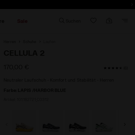
re
Sale
Suchen
Herren
Schuhe
Laufen
CELLULA 2
170,00 €
4,7 / 5 Kund
(6)
Neutraler Laufschuh - Komfort und Stabilität - Herren
Farbe:
LAPIS /HARBOR BLUE
Artikel:
101.182721_C0312