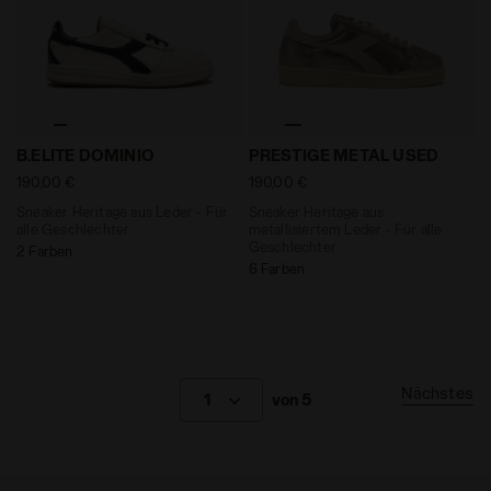
Sneaker Heritage aus Leder - Für alle Geschlechter B
Sneaker Heritage aus metal
B.ELITE DOMINIO
PRESTIGE METAL USED
190,00 €
190,00 €
Sneaker Heritage aus Leder - Für
Sneaker Heritage aus
alle Geschlechter
metallisiertem Leder - Für alle
Geschlechter
2 Farben
6 Farben
Nächstes
1
von 5