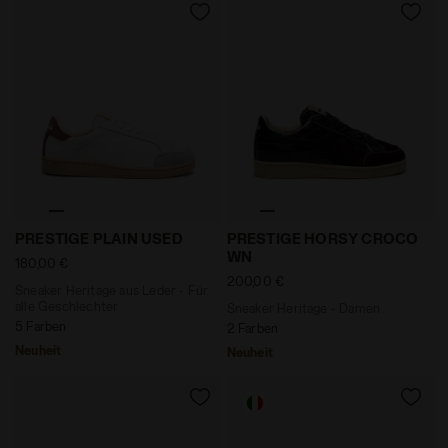
Sneaker Heritage aus Leder - Für alle Geschlechter 
Sneaker Heritage - Damen
PRESTIGE PLAIN USED
PRESTIGE HORSY CROCO
WN
180,00 €
200,00 €
Sneaker Heritage aus Leder - Für
alle Geschlechter
Sneaker Heritage - Damen
5 Farben
2 Farben
Neuheit
Neuheit