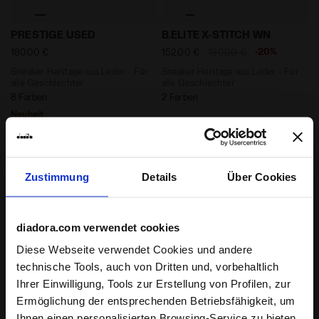
Sneaker Heritage aus Leder - Für alle Geschlechter
Sneaker Heritage aus Leder
PRESTIGE USED
B.ELITE X-STITCH WN
-20%
180,00 €
152,00 €
190,00 €
Sneaker Heritage aus Leder - Für
Sneaker Heritage aus Leder - Für
alle Geschlechter
alle Geschlechter
8 Farben
2 Farben
Neuheit
Zustimmung
Details
Über Cookies
diadora.com verwendet cookies
Diese Webseite verwendet Cookies und andere
technische Tools, auch von Dritten und, vorbehaltlich
Ihrer Einwilligung, Tools zur Erstellung von Profilen, zur
Ermöglichung der entsprechenden Betriebsfähigkeit, um
Sneaker Heritage aus Leder - Für alle Geschlechter P
Sneaker Heritage aus Leder
PRESTIGE PLAIN USED
B.ELITE DOMINIO
Ihnen einen personalisierten Browsing-Service zu bieten,