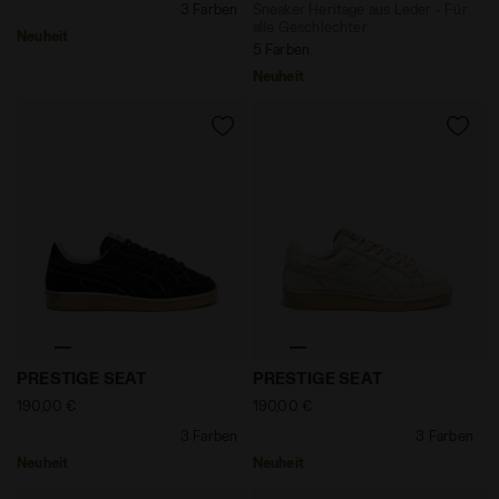
3 Farben
Sneaker Heritage aus Leder - Für
alle Geschlechter
Neuheit
5 Farben
Neuheit
null PRESTIGE SEAT MARINEAKADEMIE - Diadora
null PRESTIGE SEAT WEISS 
PRESTIGE SEAT
PRESTIGE SEAT
190,00 €
190,00 €
3 Farben
3 Farben
Neuheit
Neuheit