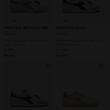
Schuh Heritage - Metallisiertes Leder - Damen PREST
Sneaker Heritage aus Leder
PRESTIGE METALLIC WN
PRESTIGE USED
190,00 €
180,00 €
Schuh Heritage - Metallisiertes
Sneaker Heritage aus Leder - Für
Leder - Damen
alle Geschlechter
1 Farbe
8 Farben
Neuheit
Neuheit