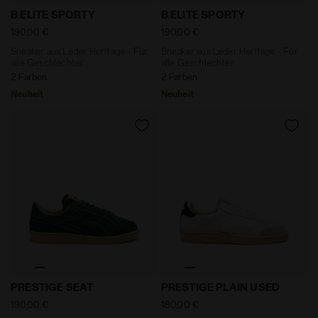
Sneaker aus Leder Heritage - Für alle Geschlechter 
Sneaker aus Leder Heritage
B.ELITE SPORTY
B.ELITE SPORTY
190,00 €
190,00 €
Sneaker aus Leder Heritage - Für
Sneaker aus Leder Heritage - Für
alle Geschlechter
alle Geschlechter
2 Farben
2 Farben
Neuheit
Neuheit
null PRESTIGE SEAT KIEFERNNADAL - Diadora
Sneaker Heritage aus Leder
PRESTIGE SEAT
PRESTIGE PLAIN USED
190,00 €
180,00 €