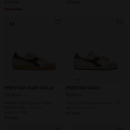
Information einsehen, indem Sie den
5 Farben
5 Farben
folgenden
Link
anklicken.
Bestseller
Sneaker Heritage aus Leder - Made in Italy - Für alle
Sneaker Heritage aus Lede
PRESTIGE AGED ITALIA
PRESTIGE USED
230,00 €
180,00 €
Sneaker Heritage aus Leder -
Sneaker Heritage aus Leder - Für
Made in Italy - Für alle
alle Geschlechter
Geschlechter
8 Farben
2 Farben