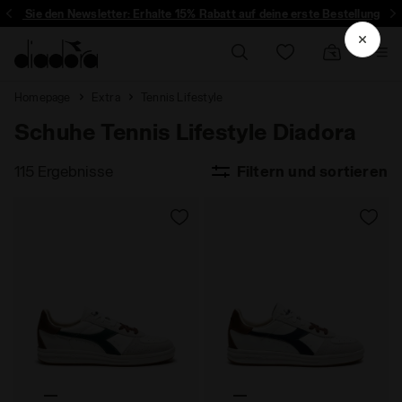
ren Sie den Newsletter: Erhalte 15% Rabatt auf deine erste Bestellung
Homepage
Extra
Tennis Lifestyle
Schuhe Tennis Lifestyle Diadora
115 Ergebnisse
Filtern und sortieren