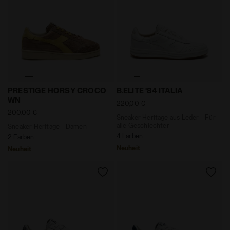
Sneaker Heritage - Damen PRESTIGE HORSY CROCO
Sneaker Heritage aus Leder 
PRESTIGE HORSY CROCO
B.ELITE '84 ITALIA
WN
220,00 €
200,00 €
Sneaker Heritage aus Leder - Für
alle Geschlechter
Sneaker Heritage - Damen
4 Farben
2 Farben
Neuheit
Neuheit