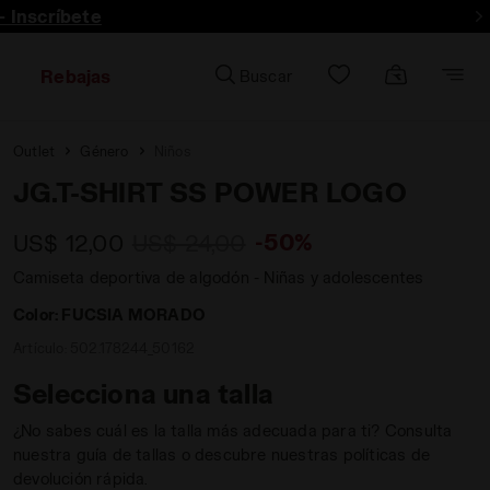
- Inscríbete
Rebajas
Buscar
Outlet
Género
Niños
JG.T-SHIRT SS POWER LOGO
-50%
US$ 12,00
US$ 24,00
Camiseta deportiva de algodón - Niñas y adolescentes
Color:
FUCSIA MORADO
Artículo:
502.178244_50162
Selecciona una talla
¿No sabes cuál es la talla más adecuada para ti? Consulta
nuestra guía de tallas o descubre nuestras políticas de
devolución rápida.