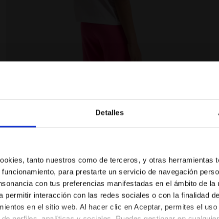
ntes JG.T-SHIRT SS POWER LOGO FUCSIA MORADO - Diador
Camiseta deportiva de algodón - Niñas y adolescent
Detalles
¿Estás en el país correcto?
Selecciona el país al que quieres realizar el envío
 cookies, tanto nuestros como de terceros, y otras herramientas 
 funcionamiento, para prestarte un servicio de navegación perso
ES/MX
EN/US
nsonancia con tus preferencias manifestadas en el ámbito de la u
a permitir interacción con las redes sociales o con la finalidad d
entos en el sitio web. Al hacer clic en Aceptar, permites el uso
Ver todos los países
de perfiles, analíticas y sociales. Puedes gestionar en cualqui