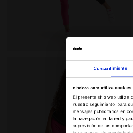
Camiseta deportiva de algodón - Niñas y adolesce
Consentimiento
diadora.com utiliza cookies
El presente sitio web utiliza
nuestro seguimiento, para su
mensajes publicitarios en co
la navegación en la red y par
supervisión de tus comportami
herramientas de seguimiento 