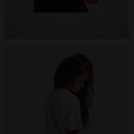
ntes JG.T-SHIRT SS POWER LOGO FUCSIA MORADO - Diador
Camiseta deportiva de algodón - Niñas y adolescent