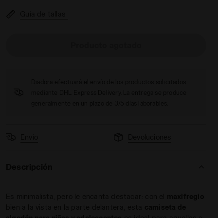
Guía de tallas
Producto agotado
a
es JG.T-SHIRT SS POWER LOGO FUCSIA MORADO - Diadora
Diadora efectuará el envío de los productos solicitados
mediante DHL Express Delivery. La entrega se produce
generalmente en un plazo de 3/5 días laborables.
Envío
Devoluciones
Descripción
Es minimalista, pero le encanta destacar: con el
maxifregio
bien a la vista en la parte delantera, esta
camiseta de
algodón para niñas y adolescentes
es ideal para aquellas a