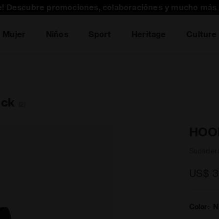
te! Descubre promociones, colaboraciónes y mucho más 
Mujer
Niños
Sport
Heritage
Culture
ack
(2)
HOO
Sudadera
US$ 3
Color:
N