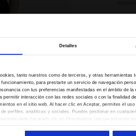
Pantalon
US$ 3
Color:
N
Detalles
¿Estás en el país correcto?
Selecciona el país al que quieres realizar el envío
 cookies, tanto nuestros como de terceros, y otras herramientas 
 funcionamiento, para prestarte un servicio de navegación perso
ES/MX
EN/US
nsonancia con tus preferencias manifestadas en el ámbito de la u
Talla (US
a permitir interacción con las redes sociales o con la finalidad d
entos en el sitio web. Al hacer clic en Aceptar, permites el uso
Ver todos los países
XXS
de perfiles, analíticas y sociales. Puedes gestionar en cualqui
viamente dado haciendo clic en Personalizar (opción presente tam
XL
l hacer clic en la X arriba a la derecha, podrás continuar navegan
y, por lo tanto, sin cookies ni otras herramientas de rastreo ap