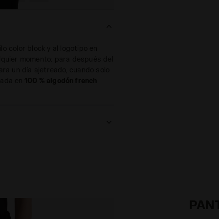
lo color block y al logotipo en
alquier momento: para después del
ara un día ajetreado, cuando solo
nada en
100 % algodón french
rchado / no afelpado) 320
PAN