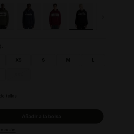
):
XS
S
M
L
XXL
de tallas
Añadir a la bolsa
rmación