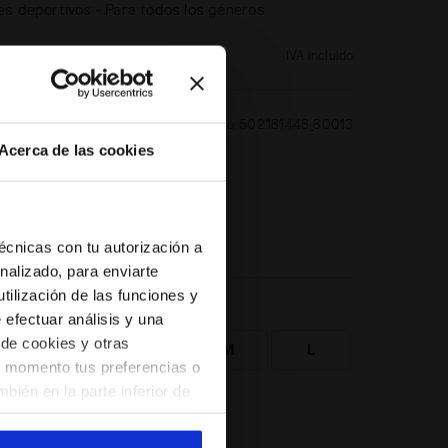
es deportivos - Para todos los géneros
2,40
US$ 47,00
-31%
IVA incluido
EGRO
Artículo:
502.181448_80013
Acerca de las cookies
técnicas con tu autorización a
nalizado, para enviarte
tilización de las funciones y
):
e efectuar análisis y una
 de cookies y otras
XS
S
M
L
er momento tus preferencias o
bién en la parte inferior de
XXL
do en el sitio web con la
arte de aquellas que