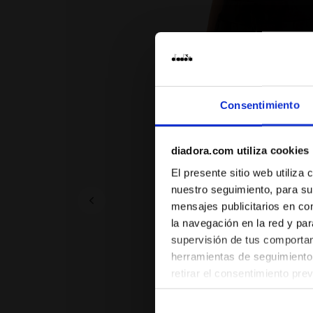
Consentimiento
diadora.com utiliza cookies
El presente sitio web utiliza
nuestro seguimiento, para su
mensajes publicitarios en co
la navegación en la red y par
supervisión de tus comportami
herramientas de seguimiento 
retirar el consentimiento pre
las páginas del sitio web). A
configuración predeterminada 