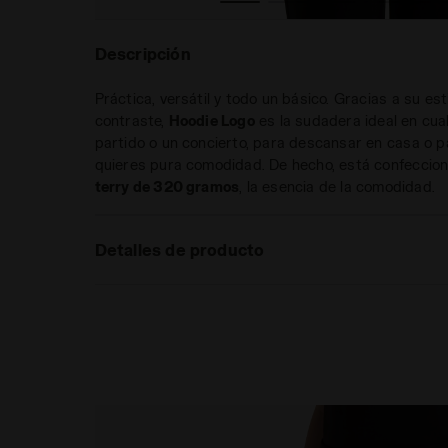
Descripción
Práctica, versátil y todo un básico. Gracias a su esti
contraste,
Hoodie Logo
es la sudadera ideal en cu
partido o un concierto, para descansar en casa o p
quieres pura comodidad. De hecho, está confeccio
terry de 320 gramos
, la esencia de la comodidad.
Detalles de producto
Materiales
Tejido French terry (sin pe
g/m² - 100 % Algodón