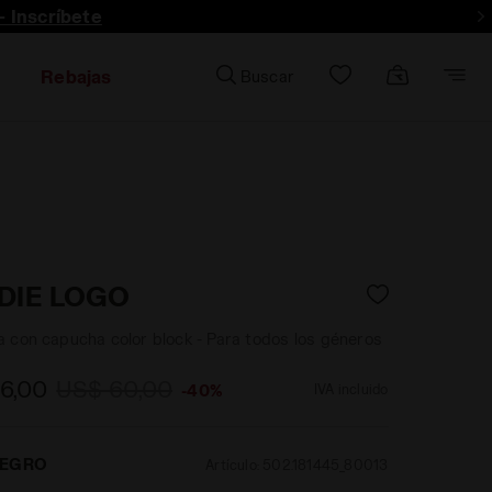
- Inscríbete
Rebajas
Buscar
DIE LOGO
 con capucha color block - Para todos los géneros
6,00
US$ 60,00
-40%
IVA incluido
EGRO
Artículo:
502.181445_80013