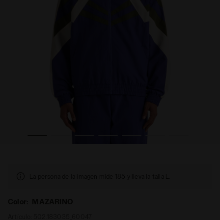
ACKET LEGACY MAZARINO - Diadora
Track Jacket Legacy - Para todos los géneros TRACK J
La persona de la imagen mide 185 y lleva la talla L.
Color:
MAZARINO
Artículo:
502.183035_60047