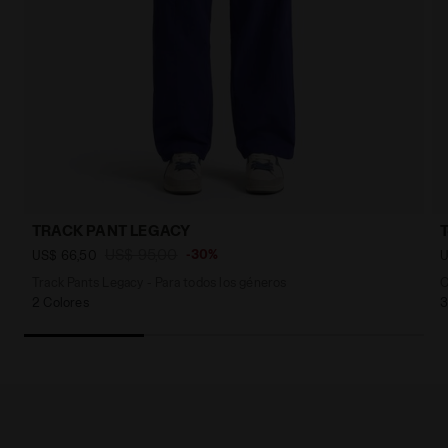
TRACK PANT LEGACY
T
US$ 95,00
-30%
US$ 66,50
U
Track Pants Legacy - Para todos los géneros
C
2 Colores
3